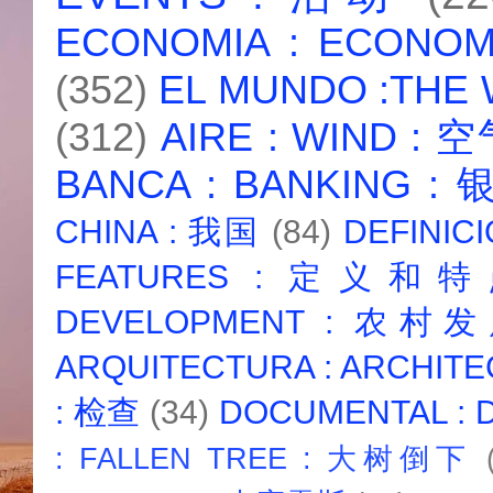
ECONOMIA : ECONO
(352)
EL MUNDO :THE
(312)
AIRE : WIND : 
BANCA : BANKING :
CHINA : 我国
(84)
DEFINICI
FEATURES : 定义和
DEVELOPMENT : 农村
ARQUITECTURA : ARCHIT
: 检查
(34)
DOCUMENTAL :
: FALLEN TREE : 大树倒下