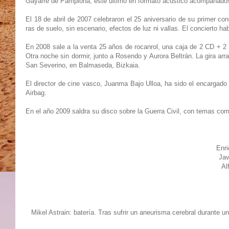
Gayarre de Pamplona, este último en formato acústico acompañados 
El 18 de abril de 2007 celebraron el 25 aniversario de su primer co
ras de suelo, sin escenario, efectos de luz ni vallas. El concierto 
En 2008 sale a la venta 25 años de rocanrol, una caja de 2 CD + 2
Otra noche sin dormir, junto a Rosendo y Aurora Beltrán. La gira arr
San Severino, en Balmaseda, Bizkaia.
El director de cine vasco, Juanma Bajo Ulloa, ha sido el encargado d
Airbag.
En el año 2009 saldra su disco sobre la Guerra Civil, con temas como
Enri
Jav
Al
Mikel Astrain: batería. Tras sufrir un aneurisma cerebral durante u