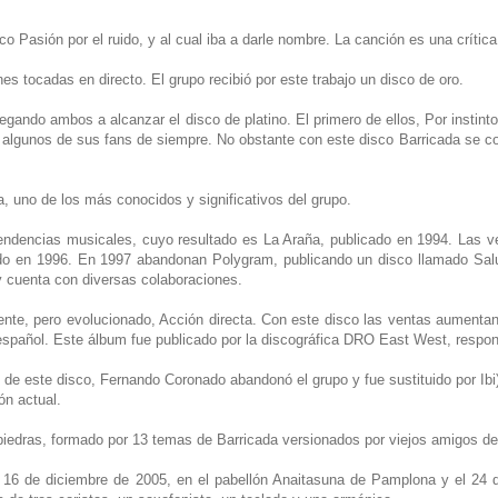
 Pasión por el ruido, y al cual iba a darle nombre. La canción es una crítica
es tocadas en directo. El grupo recibió por este trabajo un disco de oro.
egando ambos a alcanzar el disco de platino. El primero de ellos, Por instin
or algunos de sus fans de siempre. No obstante con este disco Barricada se 
, uno de los más conocidos y significativos del grupo.
endencias musicales, cuyo resultado es La Araña, publicado en 1994. Las v
cado en 1996. En 1997 abandonan Polygram, publicando un disco llamado Sal
 cuenta con diversas colaboraciones.
ente, pero evolucionado, Acción directa. Con este disco las ventas aumenta
 español. Este álbum fue publicado por la discográfica DRO East West, respon
de este disco, Fernando Coronado abandonó el grupo y fue sustituido por Ib
ón actual.
iedras, formado por 13 temas de Barricada versionados por viejos amigos del
l 16 de diciembre de 2005, en el pabellón Anaitasuna de Pamplona y el 24 d