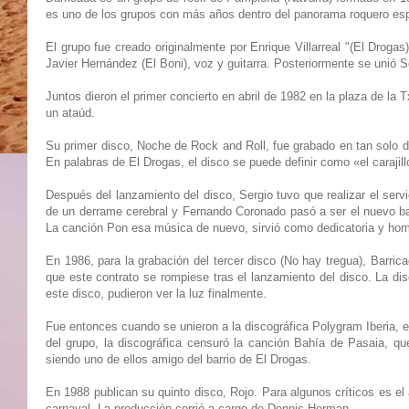
es uno de los grupos con más años dentro del panorama roquero es
El grupo fue creado originalmente por Enrique Villarreal "(El Drogas
Javier Hernández (El Boni), voz y guitarra. Posteriormente se unió 
Juntos dieron el primer concierto en abril de 1982 en la plaza de la
un ataúd.
Su primer disco, Noche de Rock and Roll, fue grabado en tan solo 
En palabras de El Drogas, el disco se puede definir como «el carajil
Después del lanzamiento del disco, Sergio tuvo que realizar el servic
de un derrame cerebral y Fernando Coronado pasó a ser el nuevo ba
La canción Pon esa música de nuevo, sirvió como dedicatoria y home
En 1986, para la grabación del tercer disco (No hay tregua), Barrica
que este contrato se rompiese tras el lanzamiento del disco. La d
este disco, pudieron ver la luz finalmente.
Fue entonces cuando se unieron a la discográfica Polygram Iberia, 
del grupo, la discográfica censuró la canción Bahía de Pasaia, qu
siendo uno de ellos amigo del barrio de El Drogas.
En 1988 publican su quinto disco, Rojo. Para algunos críticos es el
carnaval. La producción corrió a cargo de Dennis Herman.