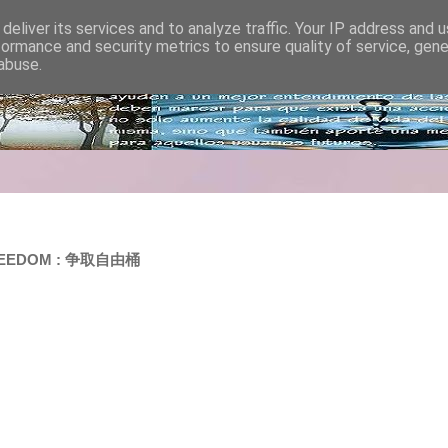
deliver its services and to analyze traffic. Your IP address and 
formance and security metrics to ensure quality of service, gen
abuse.
 FREEDOM : 争取自由桶