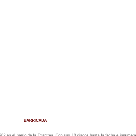
BARRICADA
82 en el barrio de la Txantrea. Con sus 18 discos hasta la fecha e innumera