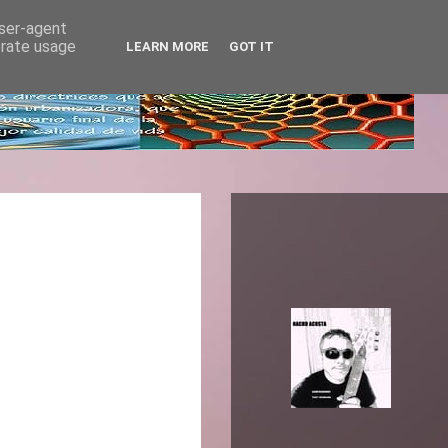
user-agent
erate usage
LEARN MORE
GOT IT