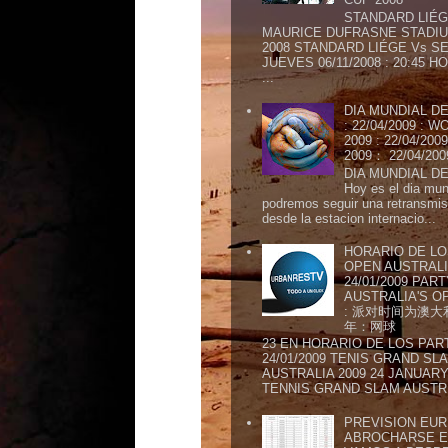
STANDARD LIÉG
MAURICE DUFRASNE STADIU
2008 STANDARD LIÉGE Vs SE
JUEVES 06/11/2008 : 20:45
...
DIA MUNDIAL DE
: 22/04/2009 :
2009 : 22/04/2
2009： 22/04/20
DIA MUNDIAL DE
Hoy es el dia mund
podremos seguir una retransmis
desde la estacion internacio...
HORARIO DE LO
OPEN AUSTRALIA
24/01/2009 PAR
AUSTRALIA'S OP
: 派对时间为澳大
年：网球
23 EN HORARIO DE LOS PAR
24/01/2009 TENIS GRAND SL
AUSTRALIA 2009 24 JANUARY 
TENNIS GRAND SLAM AUSTR.
PREVISION EURI
ABROCHARSE E