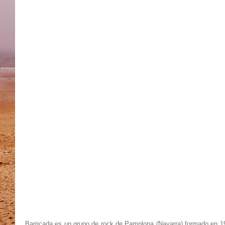
Barricada es un grupo de rock de Pamplona (Navarra) formado en 19