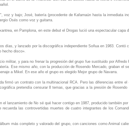
pañol.
)", voz y bajo; José, batería (procedente de Kafarnaún hasta la inmediata in
Sergio Osés como voz y guitarra.
 Txantrea, en Pamplona, en este debut el Drogas lució una espectacular capa d
dos días, y lanzado por la discográfica independiente Soñua en 1983. Contó 
lo hecho disco».
io militar, y para no frenar la progresión del grupo fue sustituido por Alfredo
tería. Ese mismo año, con la producción de Rosendo Mercado, graban el segu
naje a Mikel. En ese año el grupo es elegido Mejor grupo de Navarra.
da firmó un contrato con la multinacional RCA. Pero las diferencias entre el 
iscográfica pretendía censurar 8 temas, que gracias a la presión de Rosendo
en el lanzamiento de No sé qué hacer contigo en 1987, producido también por
e recuerda las controvertidas muertes de cuatro integrantes de los Comand
 álbum más completo y valorado del grupo, con canciones como Animal calient