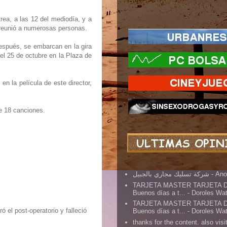
rea, a las 12 del mediodía, y a
í reunió a numerosas personas.
espués, se embarcan en la gira
 el 25 de octubre en la Plaza de
en la película de este director,
de 18 canciones.
شركة تسليك مجاري بالجبيل
- An
TARJETA MASTER TARJETA 
Buenos días a t...
- Doroles Wa
TARJETA MASTER TARJETA 
 el post-operatorio y falleció
Buenos días a t...
- Doroles Wa
thanks for the content. also visit