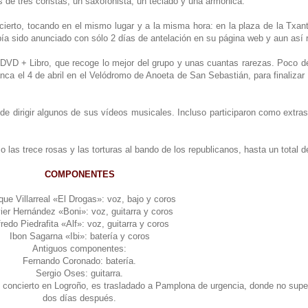
de tres coristas, un saxofonista, un teclado y una armónica.
ncierto, tocando en el mismo lugar y a la misma hora: en la plaza de la Txant
había sido anunciado con sólo 2 días de antelación en su página web y aun as
 DVD + Libro, que recoge lo mejor del grupo y unas cuantas rarezas. Poco d
anca el 4 de abril en el Velódromo de Anoeta de San Sebastián, para finalizar
e dirigir algunos de sus vídeos musicales. Incluso participaron como extras 
 las trece rosas y las torturas al bando de los republicanos, hasta un total 
COMPONENTES
que Villarreal «El Drogas»: voz, bajo y coros
ier Hernández «Boni»: voz, guitarra y coros
fredo Piedrafita «Alf»: voz, guitarra y coros
Ibon Sagarna «Ibi»: batería y coros
Antiguos componentes:
Fernando Coronado: batería.
Sergio Oses: guitarra.
n concierto en Logroño, es trasladado a Pamplona de urgencia, donde no superó
dos días después.