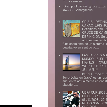
m...
- samsan
¡Gran publicación! شركة تسليك مجاري
بالاحساء
- Anonymous
CRISIS : DEFINI
CARACTERISTICA
Definitions and Ch
CRUCE DE CAMIN
DEFINICION Se de
a un momento de 
funcionamiento de un sistema,
cualitativo en sentido po...
LAS TORRES MA
MUNDO : BURJ D
HIGHEST TOWE
WORLD : BURJ
塔：迪拜塔
BURJ DUBAI El Burj Du
Torre Dubái en árabe) es un ras
encuentra actualmente en const
situado e...
UEFA CUP 2008
LIÉGE Vs SEVIL
06 /11/2008 : 20
RETRANSMISION 
CUP 2008