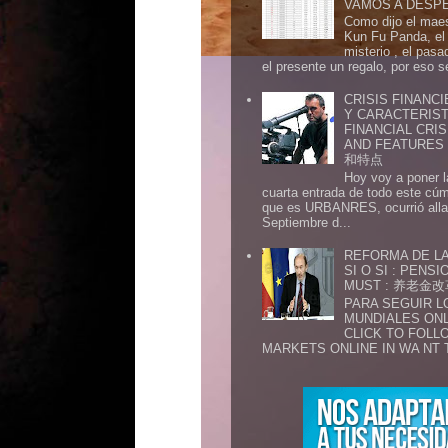
VAMOS A DESP
Como dijo el maes
Kun Fu Panda, el 
misterio , el pasa
el presente un regalo, por eso s
CRISIS FINANCI
Y CARACTERIST
FINANCIAL CRIS
AND FEATURE
和特点
Hoy voy a poner l
cuarta entrada de todo este cú
que es URBANRES, ocurrió alla 
Septiembre d...
REFORMA DE LA
SI O SI : PENS
MUST : 养老
PARA SEGUIR 
MUNDIALES ONL
CLICK TO FOLL
MARKETS ONLINE IN WA NT 