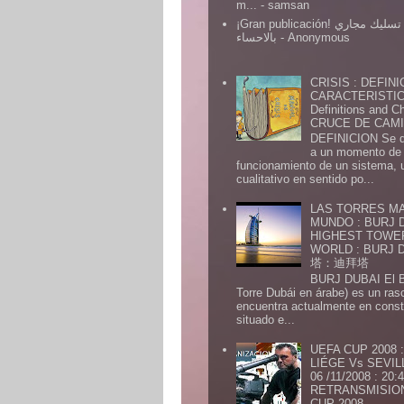
m...
- samsan
¡Gran publicación! شركة تسليك مجاري
بالاحساء
- Anonymous
CRISIS : DEFINI
CARACTERISTICA
Definitions and Ch
CRUCE DE CAMIN
DEFINICION Se de
a un momento de 
funcionamiento de un sistema,
cualitativo en sentido po...
LAS TORRES MA
MUNDO : BURJ D
HIGHEST TOWE
WORLD : BURJ
塔：迪拜塔
BURJ DUBAI El Burj Du
Torre Dubái en árabe) es un ras
encuentra actualmente en const
situado e...
UEFA CUP 2008
LIÉGE Vs SEVIL
06 /11/2008 : 20
RETRANSMISION 
CUP 2008