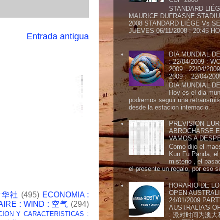
STANDARD LIÉG
MAURICE DUFRASNE STADIU
2008 STANDARD LIÉGE Vs SE
JUEVES 06/11/2008 : 20:45
Entrada antigua
...
DIA MUNDIAL DE
: 22/04/2009 :
2009 : 22/04/2
2009： 22/04/20
DIA MUNDIAL DE
Hoy es el dia mund
podremos seguir una retransmis
desde la estacion internacio...
PREVISION EURI
ABROCHARSE E
VAMOS A DESP
Como dijo el maes
Kun Fu Panda, el 
misterio , el pasa
el presente un regalo, por eso s
HORARIO DE LO
OPEN AUSTRALIA
 新华社
(495)
ECONOMIA :
24/01/2009 PAR
AIRE : WIND : 空气
(294)
AUSTRALIA'S OP
CION Y CARACTERISTICAS :
: 派对时间为澳大