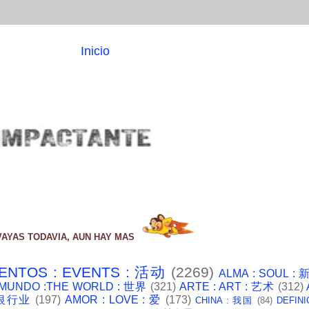
Inicio
VAYAS TODAVIA, AUN HAY MAS
ENTOS : EVENTS : 活动
(2269)
ALMA : SOUL :
 MUNDO :THE WORLD : 世界
(321)
ARTE : ART : 艺术
(312)
: 银行业
(197)
AMOR : LOVE : 爱
(173)
CHINA : 我国
(84)
DEFINI