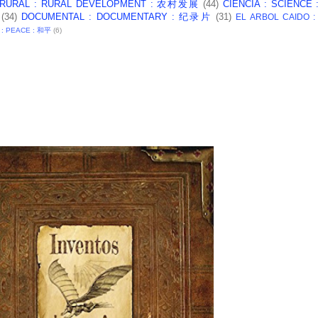
 RURAL : RURAL DEVELOPMENT : 农村发展
(44)
CIENCIA : SCIENCE
(34)
DOCUMENTAL : DOCUMENTARY : 纪录片
(31)
EL ARBOL CAIDO 
 : PEACE : 和平
(6)