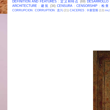
DEFINITION AND FEATURES : 定义和特点
(69)
DESARROLLO
ARCHITECTURE : 建筑
(34)
CENSURA : CENSORSHIP : 检查
CORRUPCION : CORRUPTION : 贪污
(21)
CACERES : 卡塞雷斯
(13)
PAZ