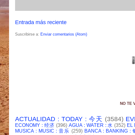
Entrada más reciente
Suscribirse a:
Enviar comentarios (Atom)
NO TE 
ACTUALIDAD : TODAY : 今天
(3584)
EV
ECONOMY : 经济
(396)
AGUA : WATER : 水
(352)
EL
MUSICA : MUSIC : 音乐
(259)
BANCA : BANKING 