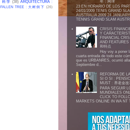
年：网球
 : 科学
(38)
ARQUITECTURA :
23 EN HORARIO DE LOS PAR
: FALLEN TREE : 大树倒下
(26)
24/01/2009 TENIS GRAND SL
AUSTRALIA 2009 24 JANUARY 
TENNIS GRAND SLAM AUSTR.
CRISIS FINANCI
Y CARACTERIST
FINANCIAL CRIS
AND FEATURE
和特点
Hoy voy a poner l
cuarta entrada de todo este cú
que es URBANRES, ocurrió alla 
Septiembre d...
REFORMA DE LA
SI O SI : PENS
MUST : 养老
PARA SEGUIR 
MUNDIALES ONL
CLICK TO FOLL
MARKETS ONLINE IN WA NT 