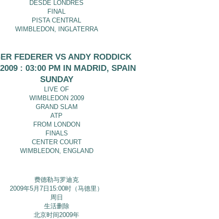
DESDE LONDRES
FINAL
PISTA CENTRAL
WIMBLEDON, INGLATERRA
ER FEDERER VS ANDY RODDICK
/2009 : 03:00 PM IN MADRID, SPAIN
SUNDAY
LIVE OF
WIMBLEDON 2009
GRAND SLAM
ATP
FROM LONDON
FINALS
CENTER COURT
WIMBLEDON, ENGLAND
费德勒与罗迪克
2009年5月7日15:00时（马德里）
周日
生活删除
北京时间2009年