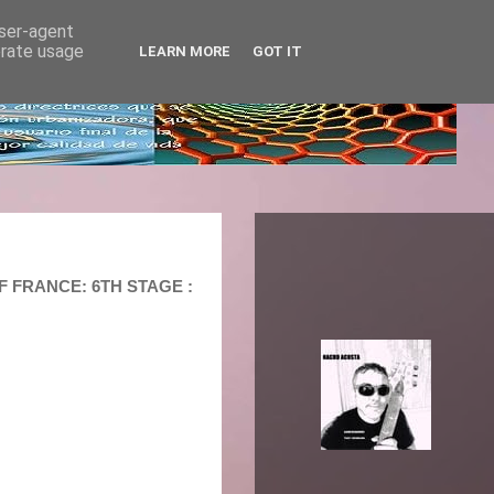
user-agent
erate usage
LEARN MORE
GOT IT
OF FRANCE: 6TH STAGE :