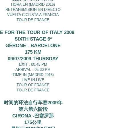
HORA EN (MADRID 2016)
RETRANSMISION EN DIRECTO
VUELTA CICLISTA A FRANCIA
TOUR DE FRANCE
E FOR THE TOUR OF ITALY 2009
SIXTH STAGE 6ª
GÉRONE - BARCELONE
175 KM
09/07/2009 THURSDAY
EXIT : 00.45 PM
ARRIVAL : 05:30 PM
TIME IN (MADRID 2016)
LIVE IN LIVE
TOUR OF FRANCE
TOUR DE FRANCE
时间的环法自行车赛2009年
第六第六阶段
GIRONA -巴塞罗那
175公里