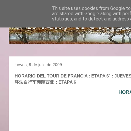
This site uses cookies from Google to 
are shared with Google along with per
statistics, and to detect and address 
jueves, 9 de julio de 2009
HORARIO DEL TOUR DE FRANCIA : ETAPA 6ª : JUEVES
环法自行车弗朗西亚：ETAPA 6
HORA