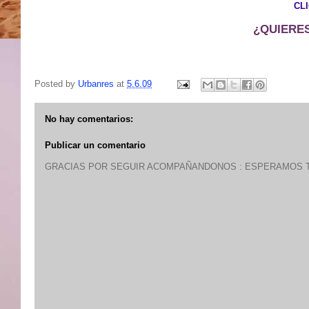
CL
¿QUIERES
Posted by
Urbanres
at
5.6.09
No hay comentarios:
Publicar un comentario
GRACIAS POR SEGUIR ACOMPAÑANDONOS : ESPERAMOS T