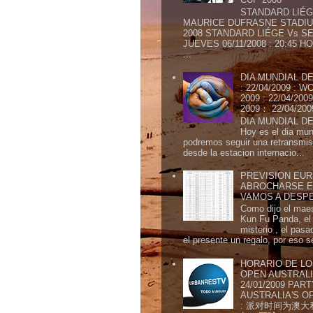
STANDARD LIÉG
MAURICE DUFRASNE STADIU
2008 STANDARD LIÉGE Vs SE
JUEVES 06/11/2008 : 20:45
...
DIA MUNDIAL DE
: 22/04/2009 :
2009 : 22/04/2
2009： 22/04/20
DIA MUNDIAL DE
Hoy es el dia mund
podremos seguir una retransmis
desde la estacion internacio...
PREVISION EURI
ABROCHARSE E
VAMOS A DESP
Como dijo el maes
Kun Fu Panda, el 
misterio , el pasa
el presente un regalo, por eso s
HORARIO DE LO
OPEN AUSTRALIA
24/01/2009 PAR
AUSTRALIA'S OP
: 派对时间为澳大