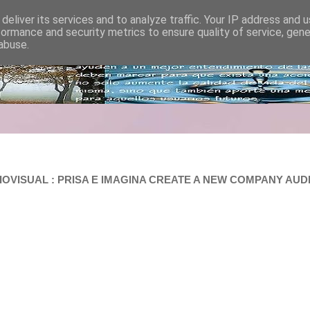
deliver its services and to analyze traffic. Your IP address and 
formance and security metrics to ensure quality of service, gen
abuse.
OVISUAL : PRISA E IMAGINA CREATE A NEW COMPANY AUD