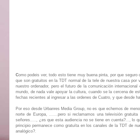
C
omo podeis ver, todo esto tiene muy buena pinta, por que seguro q
que son gratuitos en la TDT normal de la tele de nuestra casa por v
nuestro ordenador, pero el futuro de la comunicación internacional
mundo, de nada vale apoyar la cultura, cuando se la cercena de est
fechas recientes al ingresar a las ordenes de Cuatro, y que desde h
Por eso desde Urbanres Media Group, no es que echemos de menos a
norte de Europa, .......pero si reclamamos una televisión gratui
señores....., ¿es que esta audiencia no se tiene en cuenta?..., lo
principio permanece como gratuíta en los canales de la TDT de n
analógico?.