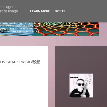
user-agent
erate usage
LEARN MORE
GOT IT
IOVISUAL : PRISA é设想