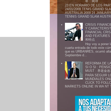
年：网球
23 EN HORARIO DE LOS PAR
24/01/2009 TENIS GRAND SL
AUSTRALIA 2009 24 JANUARY 
TENNIS GRAND SLAM AUSTR.
CRISIS FINANCI
Y CARACTERIST
FINANCIAL CRIS
AND FEATURE
和特点
Hoy voy a poner l
cuarta entrada de todo este cú
que es URBANRES, ocurrió alla 
Septiembre d...
REFORMA DE LA
SI O SI : PENS
MUST : 养老
PARA SEGUIR 
MUNDIALES ONL
CLICK TO FOLL
MARKETS ONLINE IN WA NT 