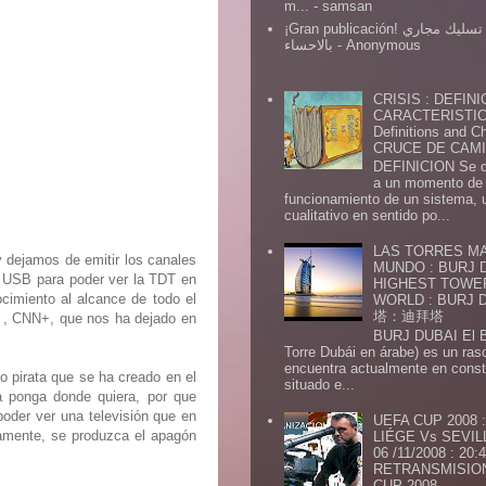
m...
- samsan
¡Gran publicación! شركة تسليك مجاري
بالاحساء
- Anonymous
CRISIS : DEFINI
CARACTERISTICA
Definitions and Ch
CRUCE DE CAMIN
DEFINICION Se de
a un momento de 
funcionamiento de un sistema,
cualitativo en sentido po...
LAS TORRES MA
y dejamos de emitir los canales
MUNDO : BURJ D
to USB para poder ver la TDT en
HIGHEST TOWE
ocimiento al alcance de todo el
WORLD : BURJ
塔：迪拜塔
ra , CNN+, que nos ha dejado en
BURJ DUBAI El Burj Du
Torre Dubái en árabe) es un ras
encuentra actualmente en const
 pirata que se ha creado en el
situado e...
la ponga donde quiera, por que
poder ver una televisión que en
UEFA CUP 2008
amente, se produzca el apagón
LIÉGE Vs SEVIL
06 /11/2008 : 20
RETRANSMISION 
CUP 2008