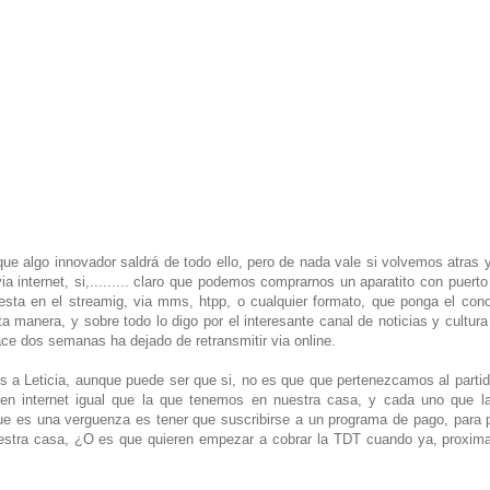
ue algo innovador saldrá de todo ello, pero de nada vale si volvemos atras 
ia internet, si,......... claro que podemos comprarnos un aparatito con puer
 esta en el streamig, via mms, htpp, o cualquier formato, que ponga el con
a manera, y sobre todo lo digo por el interesante canal de noticias y cultu
ace dos semanas ha dejado de retransmitir via online.
 Leticia, aunque puede ser que si, no es que que pertenezcamos al partido
ta en internet igual que la que tenemos en nuestra casa, y cada uno que 
 que es una verguenza es tener que suscribirse a un programa de pago, para 
uestra casa, ¿O es que quieren empezar a cobrar la TDT cuando ya, proxim