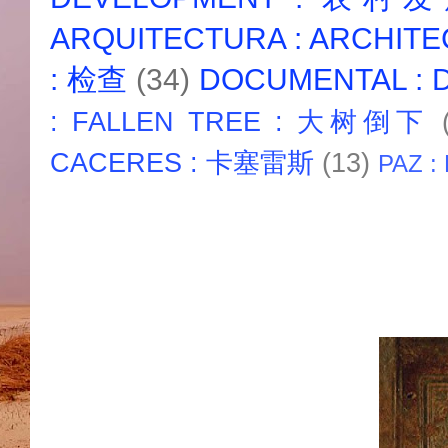
ARQUITECTURA : ARCHIT
: 检查
(34)
DOCUMENTAL :
: FALLEN TREE : 大树倒下
CACERES : 卡塞雷斯
(13)
PAZ :