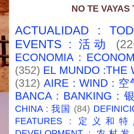
NO TE VAYAS
ACTUALIDAD : T
EVENTS : 活动
(22
ECONOMIA : ECONO
(352)
EL MUNDO :THE
(312)
AIRE : WIND : 
BANCA : BANKING :
CHINA : 我国
(84)
DEFINICI
FEATURES : 定义和
DEVELOPMENT : 农村