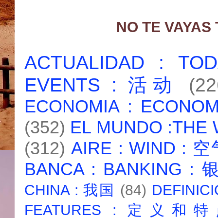
NO TE VAYAS
ACTUALIDAD : T
EVENTS : 活动
(22
ECONOMIA : ECONO
(352)
EL MUNDO :THE
(312)
AIRE : WIND : 
BANCA : BANKING :
CHINA : 我国
(84)
DEFINICI
FEATURES : 定义和