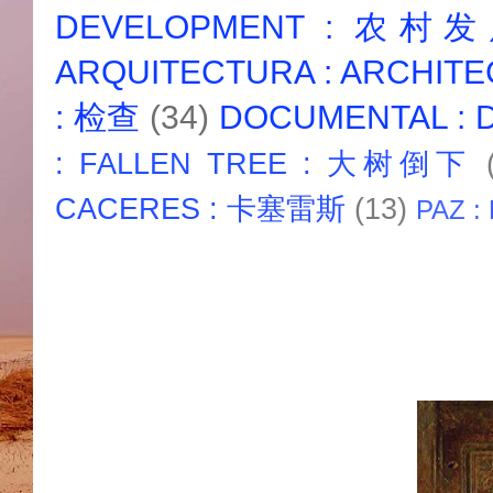
DEVELOPMENT : 农村
ARQUITECTURA : ARCHIT
: 检查
(34)
DOCUMENTAL :
: FALLEN TREE : 大树倒下
CACERES : 卡塞雷斯
(13)
PAZ :