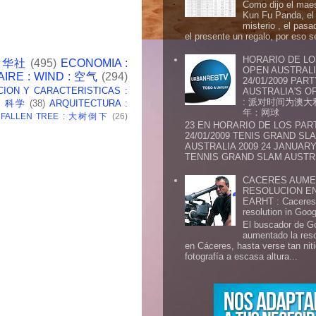
Como dijo el maes
Kun Fu Panda, el 
misterio , el pasa
el presente un regalo, por eso s
HORARIO DE LO
 新华社
(495)
ECONOMIA :
OPEN AUSTRALIA
AIRE : WIND : 空气
(294)
24/01/2009 PAR
CION Y CARACTERISTICAS :
AUSTRALIA'S OP
: 派对时间为澳大
 : 科学
(38)
ARQUITECTURA :
年：网球
: FALLEN TREE : 大树倒下
(26)
23 EN HORARIO DE LOS PAR
24/01/2009 TENIS GRAND SL
AUSTRALIA 2009 24 JANUARY 
TENNIS GRAND SLAM AUSTR.
CACERES AUME
RESOLUCION E
EARHT : Caceres 
resolution in Goo
El buscador de G
aumentado la res
en Cáceres, hasta verse tan ni
fotografía a escasa altura...