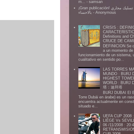
m...
- samsan
¡Gran publicación! شركة تسليك مجاري
بالاحساء
- Anonymous
CRISIS : DEFINI
CARACTERISTICA
Definitions and Ch
CRUCE DE CAMIN
DEFINICION Se de
a un momento de 
funcionamiento de un sistema,
cualitativo en sentido po...
LAS TORRES MA
MUNDO : BURJ D
HIGHEST TOWE
WORLD : BURJ
塔：迪拜塔
BURJ DUBAI El Burj Du
Torre Dubái en árabe) es un ras
encuentra actualmente en const
situado e...
UEFA CUP 2008
LIÉGE Vs SEVIL
06 /11/2008 : 20
RETRANSMISION 
CUP 2008