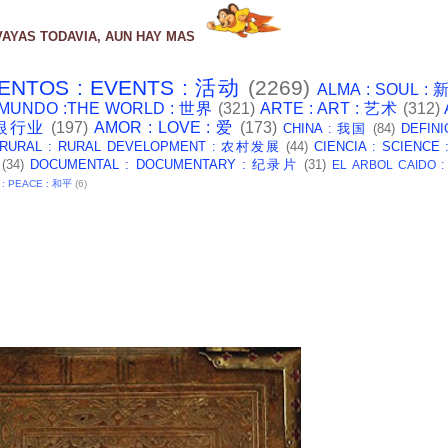
VAYAS TODAVIA, AUN HAY MAS
ENTOS : EVENTS : 活动
(2269)
ALMA : SOUL :
 MUNDO :THE WORLD : 世界
(321)
ARTE : ART : 艺术
(312)
: 银行业
(197)
AMOR : LOVE : 爱
(173)
CHINA : 我国
(84)
DEFINI
 RURAL : RURAL DEVELOPMENT : 农村发展
(44)
CIENCIA : SCIENCE
(34)
DOCUMENTAL : DOCUMENTARY : 纪录片
(31)
EL ARBOL CAIDO 
 : PEACE : 和平
(6)