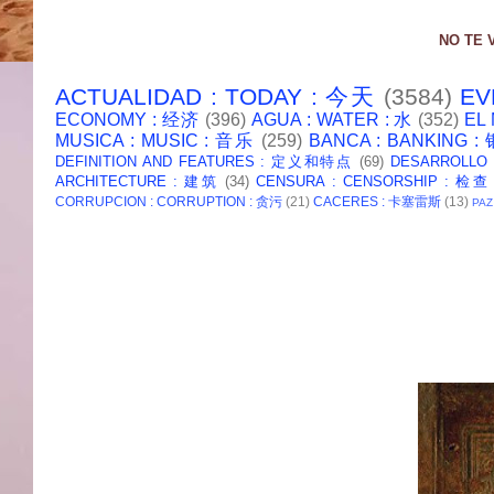
NO TE 
ACTUALIDAD : TODAY : 今天
(3584)
EV
ECONOMY : 经济
(396)
AGUA : WATER : 水
(352)
EL
MUSICA : MUSIC : 音乐
(259)
BANCA : BANKING 
DEFINITION AND FEATURES : 定义和特点
(69)
DESARROLLO
ARCHITECTURE : 建筑
(34)
CENSURA : CENSORSHIP : 检查
CORRUPCION : CORRUPTION : 贪污
(21)
CACERES : 卡塞雷斯
(13)
PAZ