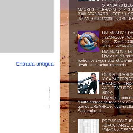
STANDARD LIÉG
MAURICE DUFRASNE STADIU
2008 STANDARD LIÉGE Vs SE
JUEVES 06/11/2008 : 20:45
...
DIA MUNDIAL DE
: 22/04/2009 :
2009 : 22/04/2
2009： 22/04/20
DIA MUNDIAL DE
Hoy es el dia mund
podremos seguir una retransmis
Entrada antigua
desde la estacion internacio...
CRISIS FINANCI
Y CARACTERIST
FINANCIAL CRIS
AND FEATURE
和特点
Hoy voy a poner l
cuarta entrada de todo este cú
que es URBANRES, ocurrió alla 
Septiembre d...
PREVISION EURI
ABROCHARSE E
VAMOS A DESP