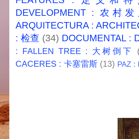
DEVELOPMENT : 农村
ARQUITECTURA : ARCHIT
: 检查
(34)
DOCUMENTAL :
: FALLEN TREE : 大树倒下
CACERES : 卡塞雷斯
(13)
PAZ :