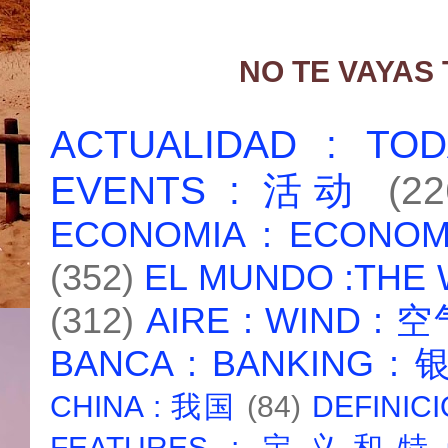
NO TE VAYAS
ACTUALIDAD : T
EVENTS : 活动
(22
ECONOMIA : ECONO
(352)
EL MUNDO :THE
(312)
AIRE : WIND : 
BANCA : BANKING :
CHINA : 我国
(84)
DEFINICI
FEATURES : 定义和