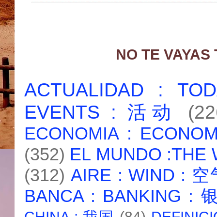
NO TE VAYAS
ACTUALIDAD : T
EVENTS : 活动
(22
ECONOMIA : ECONO
(352)
EL MUNDO :THE
(312)
AIRE : WIND : 
BANCA : BANKING :
CHINA : 我国
(84)
DEFINICI