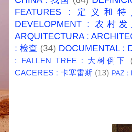
FEATURES : 定义和
DEVELOPMENT : 农村
ARQUITECTURA : ARCHIT
: 检查
(34)
DOCUMENTAL :
: FALLEN TREE : 大树倒下
CACERES : 卡塞雷斯
(13)
PAZ :