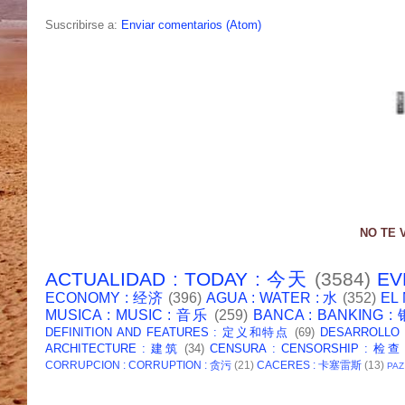
Suscribirse a:
Enviar comentarios (Atom)
NO TE 
ACTUALIDAD : TODAY : 今天
(3584)
EV
ECONOMY : 经济
(396)
AGUA : WATER : 水
(352)
EL
MUSICA : MUSIC : 音乐
(259)
BANCA : BANKING 
DEFINITION AND FEATURES : 定义和特点
(69)
DESARROLLO
ARCHITECTURE : 建筑
(34)
CENSURA : CENSORSHIP : 检查
CORRUPCION : CORRUPTION : 贪污
(21)
CACERES : 卡塞雷斯
(13)
PAZ