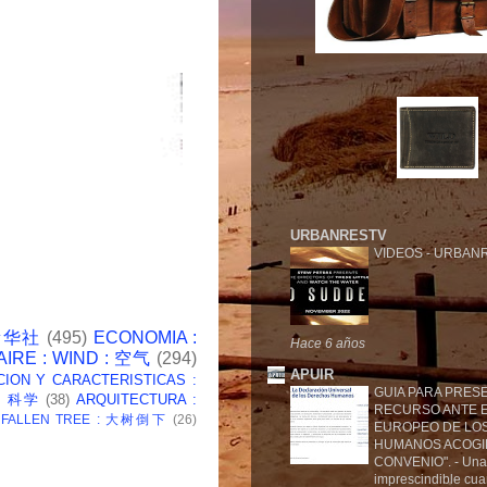
URBANRESTV
VIDEOS
-
URBANR
 新华社
(495)
ECONOMIA :
Hace 6 años
AIRE : WIND : 空气
(294)
APUIR
CION Y CARACTERISTICAS :
GUIA PARA PRES
 : 科学
(38)
ARQUITECTURA :
RECURSO ANTE E
: FALLEN TREE : 大树倒下
(26)
EUROPEO DE LO
HUMANOS ACOGI
CONVENIO".
-
Una
imprescindible cu