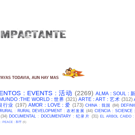
VAYAS TODAVIA, AUN HAY MAS
ENTOS : EVENTS : 活动
(2269)
ALMA : SOUL :
 MUNDO :THE WORLD : 世界
(321)
ARTE : ART : 艺术
(312)
: 银行业
(197)
AMOR : LOVE : 爱
(173)
CHINA : 我国
(84)
DEFINI
 RURAL : RURAL DEVELOPMENT : 农村发展
(44)
CIENCIA : SCIENCE
(34)
DOCUMENTAL : DOCUMENTARY : 纪录片
(31)
EL ARBOL CAIDO 
 : PEACE : 和平
(6)