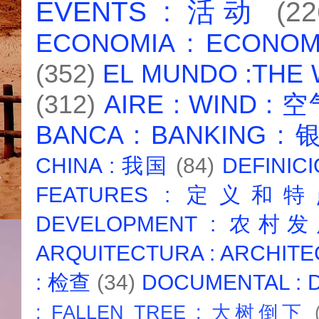
EVENTS : 活动
(22
ECONOMIA : ECONO
(352)
EL MUNDO :THE
(312)
AIRE : WIND : 
BANCA : BANKING :
CHINA : 我国
(84)
DEFINICI
FEATURES : 定义和
DEVELOPMENT : 农村
ARQUITECTURA : ARCHIT
: 检查
(34)
DOCUMENTAL :
: FALLEN TREE : 大树倒下