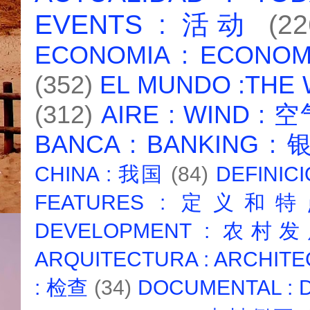
EVENTS : 活动
(22
ECONOMIA : ECONO
(352)
EL MUNDO :THE
(312)
AIRE : WIND : 
BANCA : BANKING :
CHINA : 我国
(84)
DEFINICI
FEATURES : 定义和
DEVELOPMENT : 农村
ARQUITECTURA : ARCHIT
: 检查
(34)
DOCUMENTAL :