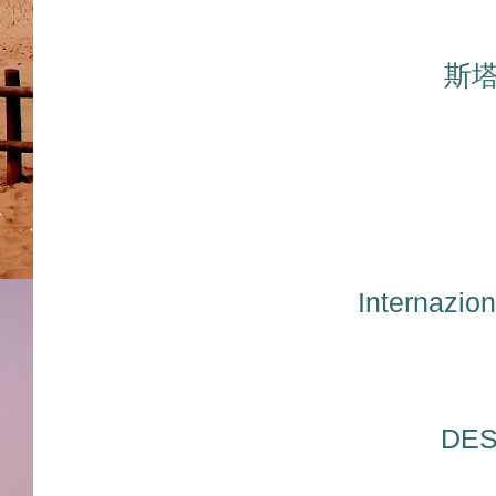
斯
Internaz
DES