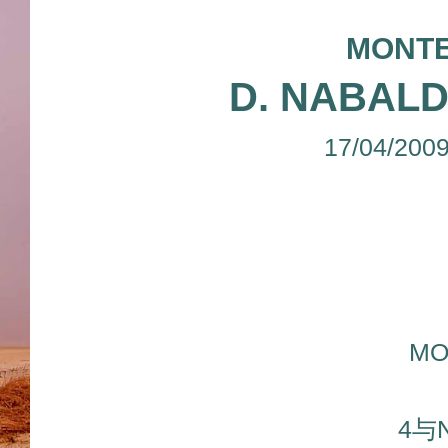
MONTE
D. NABALD
17/04/200
MO
4与