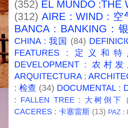
(352)
EL MUNDO :THE
(312)
AIRE : WIND : 
BANCA : BANKING :
CHINA : 我国
(84)
DEFINICI
FEATURES : 定义和
DEVELOPMENT : 农村
ARQUITECTURA : ARCHIT
: 检查
(34)
DOCUMENTAL :
: FALLEN TREE : 大树倒下
CACERES : 卡塞雷斯
(13)
PAZ :