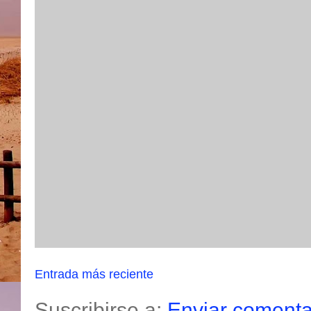
Entrada más reciente
Suscribirse a:
Enviar comenta