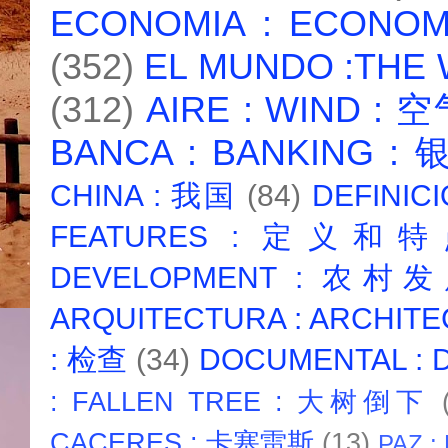
ECONOMIA : ECONO
(352)
EL MUNDO :THE
(312)
AIRE : WIND : 
BANCA : BANKING :
CHINA : 我国
(84)
DEFINICI
FEATURES : 定义和
DEVELOPMENT : 农村
ARQUITECTURA : ARCHIT
: 检查
(34)
DOCUMENTAL :
: FALLEN TREE : 大树倒下
CACERES : 卡塞雷斯
(13)
PAZ :