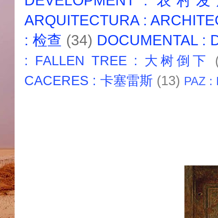
DEVELOPMENT : 农村
ARQUITECTURA : ARCHIT
: 检查
(34)
DOCUMENTAL :
: FALLEN TREE : 大树倒下
CACERES : 卡塞雷斯
(13)
PAZ :