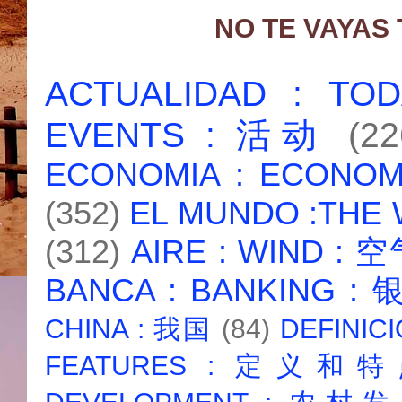
NO TE VAYAS
ACTUALIDAD : T
EVENTS : 活动
(22
ECONOMIA : ECONO
(352)
EL MUNDO :THE
(312)
AIRE : WIND : 
BANCA : BANKING :
CHINA : 我国
(84)
DEFINICI
FEATURES : 定义和