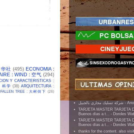
 新华社
(495)
ECONOMIA :
AIRE : WIND : 空气
(294)
CION Y CARACTERISTICAS :
 : 科学
(38)
ARQUITECTURA :
: FALLEN TREE : 大树倒下
(26)
شركة تسليك مجاري بالجبيل
- An
TARJETA MASTER TARJETA 
Buenos días a t...
- Doroles Wa
TARJETA MASTER TARJETA 
Buenos días a t...
- Doroles Wa
thanks for the content. also visit