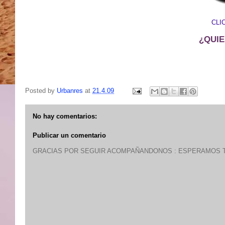
CLI
¿QUIE
Posted by
Urbanres
at
21.4.09
No hay comentarios:
Publicar un comentario
GRACIAS POR SEGUIR ACOMPAÑANDONOS : ESPERAMOS T