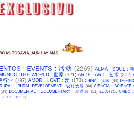
VAYAS TODAVIA, AUN HAY MAS
ENTOS : EVENTS : 活动
(2269)
ALMA : SOUL :
 MUNDO :THE WORLD : 世界
(321)
ARTE : ART : 艺术
(312)
: 银行业
(197)
AMOR : LOVE : 爱
(173)
CHINA : 我国
(84)
DEFINI
 RURAL : RURAL DEVELOPMENT : 农村发展
(44)
CIENCIA : SCIENCE
(34)
DOCUMENTAL : DOCUMENTARY : 纪录片
(31)
EL ARBOL CAIDO 
 : PEACE : 和平
(6)