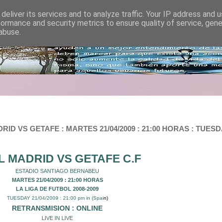
deliver its services and to analyze traffic. Your IP address and 
formance and security metrics to ensure quality of service, gen
abuse.
D VS GETAFE : MARTES 21/04/2009 : 21:00 HORAS : TUESDA
L MADRID VS GETAFE C.F
ESTADIO SANTIAGO BERNABEU
MARTES 21/04/200
9 : 21:00 HORAS
LA LIGA DE FUTBOL
2008-2009
TUESDAY 21/04/2009 : 21:00 pm in (Spai
n)
RETRANSMISION : ONLINE
LIVE IN LIVE