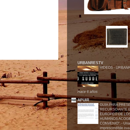
URBANRESTV
VIDEOS
-
URBANR
Hace 6 años
APUIR
GUIA PARA PRES
RECURSO ANTE E
EUROPEO DE LO
HUMANOS ACOGI
CONVENIO".
-
Una
imprescindible cu