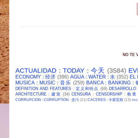
NO TE 
ACTUALIDAD : TODAY : 今天
(3584)
EV
ECONOMY : 经济
(396)
AGUA : WATER : 水
(352)
EL
MUSICA : MUSIC : 音乐
(259)
BANCA : BANKING 
DEFINITION AND FEATURES : 定义和特点
(69)
DESARROLLO
ARCHITECTURE : 建筑
(34)
CENSURA : CENSORSHIP : 检查
CORRUPCION : CORRUPTION : 贪污
(21)
CACERES : 卡塞雷斯
(13)
PAZ