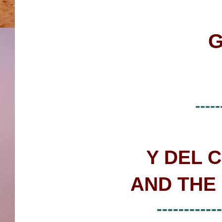
-----
Y DEL 
AND THE 
------------