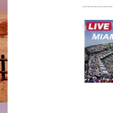
.................