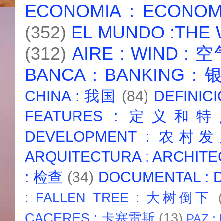
ECONOMIA : ECONO
(352)
EL MUNDO :THE
(312)
AIRE : WIND : 
BANCA : BANKING :
CHINA : 我国
(84)
DEFINICI
FEATURES : 定义和
DEVELOPMENT : 农村
ARQUITECTURA : ARCHIT
: 检查
(34)
DOCUMENTAL :
: FALLEN TREE : 大树倒下
CACERES : 卡塞雷斯
(13)
PAZ :