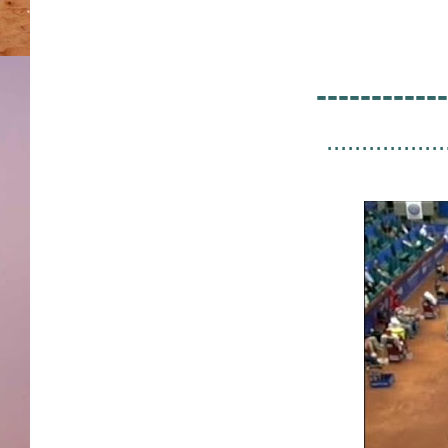
------------
.................