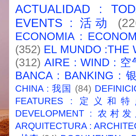
ACTUALIDAD : T
EVENTS : 活动
(22
ECONOMIA : ECONO
(352)
EL MUNDO :THE
(312)
AIRE : WIND : 
BANCA : BANKING :
CHINA : 我国
(84)
DEFINICI
FEATURES : 定义和
DEVELOPMENT : 农村
ARQUITECTURA : ARCHIT