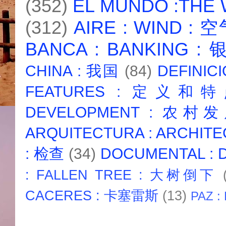
(352)
EL MUNDO :THE
(312)
AIRE : WIND : 
BANCA : BANKING :
CHINA : 我国
(84)
DEFINICI
FEATURES : 定义和
DEVELOPMENT : 农村
ARQUITECTURA : ARCHIT
: 检查
(34)
DOCUMENTAL :
: FALLEN TREE : 大树倒下
CACERES : 卡塞雷斯
(13)
PAZ :