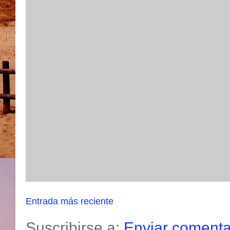
Entrada más reciente
Suscribirse a:
Enviar comenta