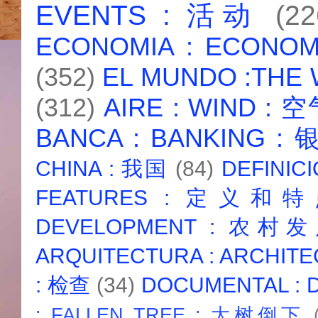
EVENTS : 活动
(22
ECONOMIA : ECONO
(352)
EL MUNDO :THE
(312)
AIRE : WIND : 
BANCA : BANKING :
CHINA : 我国
(84)
DEFINICI
FEATURES : 定义和
DEVELOPMENT : 农村
ARQUITECTURA : ARCHIT
: 检查
(34)
DOCUMENTAL :
: FALLEN TREE : 大树倒下