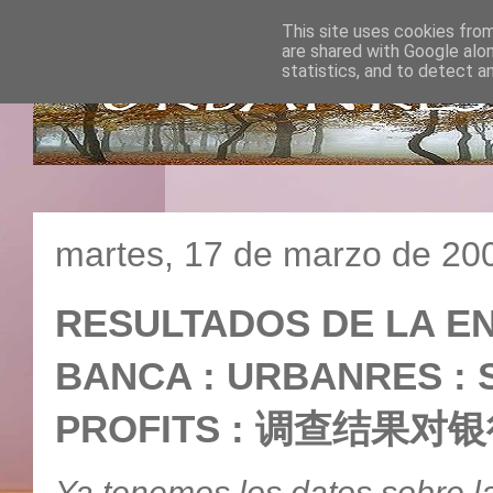
This site uses cookies from
are shared with Google alo
statistics, and to detect a
martes, 17 de marzo de 20
RESULTADOS DE LA E
BANCA : URBANRES :
PROFITS : 调查结果对
Ya tenemos los datos sobre l