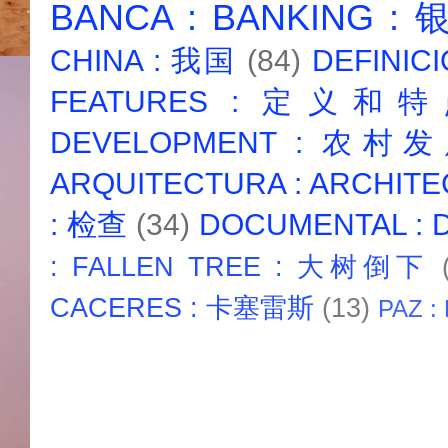
BANCA : BANKING :
CHINA : 我国
(84)
DEFINICI
FEATURES : 定义和
DEVELOPMENT : 农村
ARQUITECTURA : ARCHIT
: 检查
(34)
DOCUMENTAL :
: FALLEN TREE : 大树倒下
CACERES : 卡塞雷斯
(13)
PAZ :