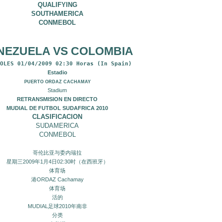
QUALIFYING
SOUTHAMERICA
CONMEBOL
NEZUELA VS COLOMBIA
OLES 01/04/2009 02:30 Horas (In Spain)
Estadio
PUERTO ORDAZ CACHAMAY
Stadium
RETRANSMISION EN DIRECTO
MUDIAL DE FUTBOL SUDAFRICA 2010
CLASIFICACION
SUDAMERICA
CONMEBOL
哥伦比亚与委内瑞拉
星期三2009年1月4日02:30时（在西班牙）
体育场
港ORDAZ Cachamay
体育场
活的
MUDIAL足球2010年南非
分类