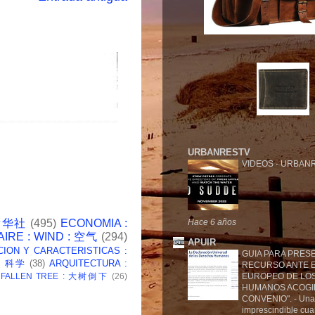
URBANRESTV
VIDEOS
-
URBANR
Hace 6 años
 新华社
(495)
ECONOMIA :
AIRE : WIND : 空气
(294)
APUIR
CION Y CARACTERISTICAS :
GUIA PARA PRES
 : 科学
(38)
ARQUITECTURA :
RECURSO ANTE E
: FALLEN TREE : 大树倒下
(26)
EUROPEO DE LO
HUMANOS ACOGI
CONVENIO".
-
Una
imprescindible cu