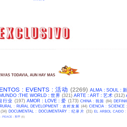
VAYAS TODAVIA, AUN HAY MAS
ENTOS : EVENTS : 活动
(2269)
ALMA : SOUL :
 MUNDO :THE WORLD : 世界
(321)
ARTE : ART : 艺术
(312)
: 银行业
(197)
AMOR : LOVE : 爱
(173)
CHINA : 我国
(84)
DEFINI
 RURAL : RURAL DEVELOPMENT : 农村发展
(44)
CIENCIA : SCIENCE
(34)
DOCUMENTAL : DOCUMENTARY : 纪录片
(31)
EL ARBOL CAIDO 
 : PEACE : 和平
(6)