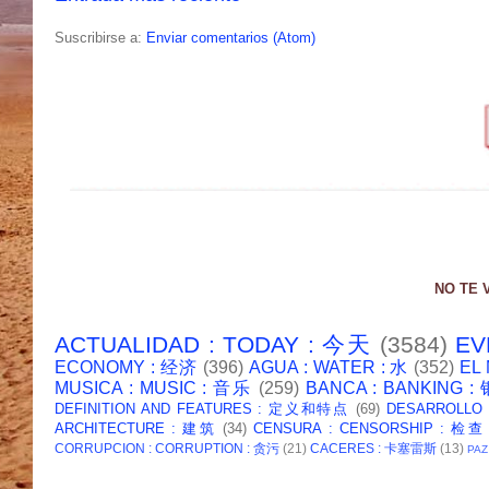
Suscribirse a:
Enviar comentarios (Atom)
NO TE 
ACTUALIDAD : TODAY : 今天
(3584)
EV
ECONOMY : 经济
(396)
AGUA : WATER : 水
(352)
EL
MUSICA : MUSIC : 音乐
(259)
BANCA : BANKING 
DEFINITION AND FEATURES : 定义和特点
(69)
DESARROLLO
ARCHITECTURE : 建筑
(34)
CENSURA : CENSORSHIP : 检查
CORRUPCION : CORRUPTION : 贪污
(21)
CACERES : 卡塞雷斯
(13)
PAZ