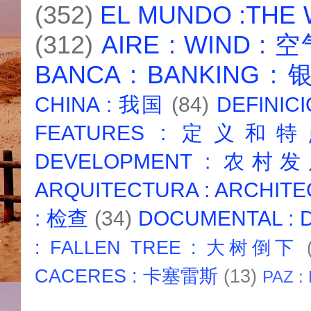
(352)
EL MUNDO :THE
(312)
AIRE : WIND : 
BANCA : BANKING :
CHINA : 我国
(84)
DEFINICI
FEATURES : 定义和
DEVELOPMENT : 农村
ARQUITECTURA : ARCHIT
: 检查
(34)
DOCUMENTAL :
: FALLEN TREE : 大树倒下
CACERES : 卡塞雷斯
(13)
PAZ :