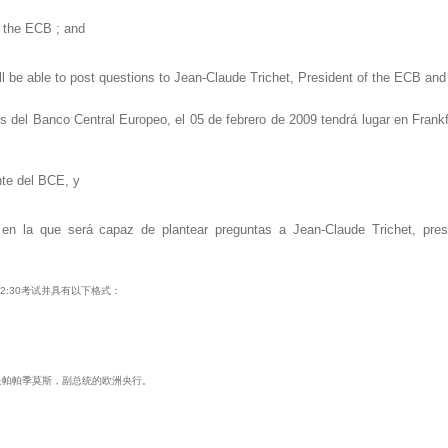
f the ECB ; and
will be able to post questions to Jean-Claude Trichet, President of the ECB 
s del Banco Central Europeo, el 05 de febrero de 2009 tendrá lugar en Frank
nte del BCE, y
t en la que será capaz de plantear preguntas a Jean-Claude Trichet, pr
2:30考试并具有以下格式：
行长帕帕季莫斯，副总统的欧洲央行。