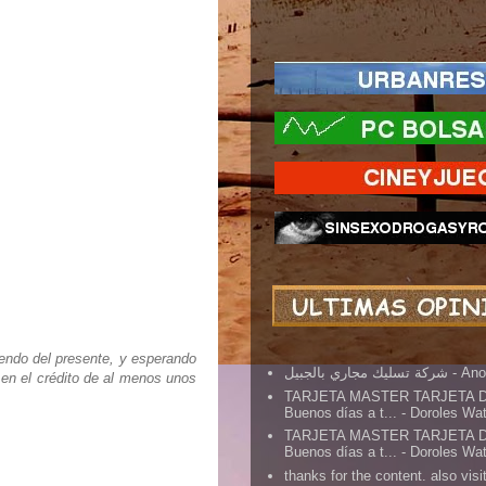
iendo del presente, y esperando
شركة تسليك مجاري بالجبيل
- An
 en el crédito de al menos unos
TARJETA MASTER TARJETA 
Buenos días a t...
- Doroles Wa
TARJETA MASTER TARJETA 
Buenos días a t...
- Doroles Wa
thanks for the content. also visit