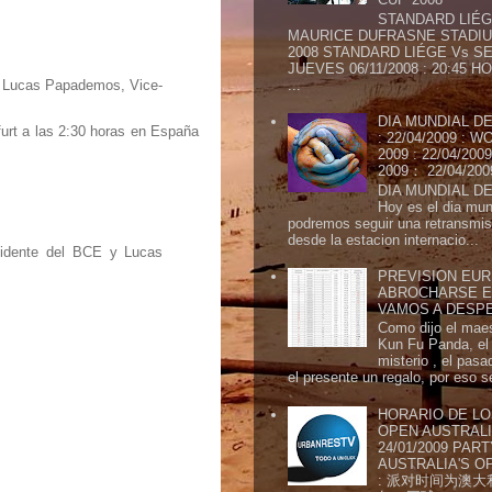
STANDARD LIÉG
MAURICE DUFRASNE STADIU
2008 STANDARD LIÉGE Vs SE
JUEVES 06/11/2008 : 20:45
and Lucas Papademos, Vice-
...
DIA MUNDIAL DE
furt a las 2:30 horas en España
: 22/04/2009 :
2009 : 22/04/2
2009： 22/04/20
DIA MUNDIAL DE
Hoy es el dia mund
podremos seguir una retransmis
desde la estacion internacio...
esidente del BCE y Lucas
PREVISION EURI
ABROCHARSE E
VAMOS A DESP
Como dijo el maes
Kun Fu Panda, el 
misterio , el pasa
el presente un regalo, por eso s
HORARIO DE LO
OPEN AUSTRALIA
24/01/2009 PAR
AUSTRALIA'S OP
: 派对时间为澳大