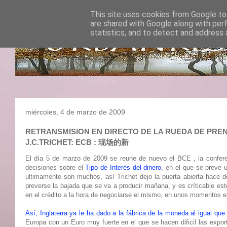
This site uses cookies from Google to 
are shared with Google along with per
statistics, and to detect and address 
miércoles, 4 de marzo de 2009
RETRANSMISION EN DIRECTO DE LA RUEDA DE PRENSA 
J.C.TRICHET: ECB : 现场的新
El día 5 de marzo de 2009 se reune de nuevo el BCE , la confere
decisiones sobre el
Tipo de Interés del dinero
, en el que se preve 
ultimamente son muchos, así Trichet dejo la puerta abierta hace d
preverse la bajada que se va a producir mañana, y es críticable es
en el crédito a la hora de negociarse el mismo, en unos momentos en
Así, Inglaterra ya le ha dado a la fábrica de la moneda al igual qu
Europa con un Euro muy fuerte en el que se hacen dificil las expor