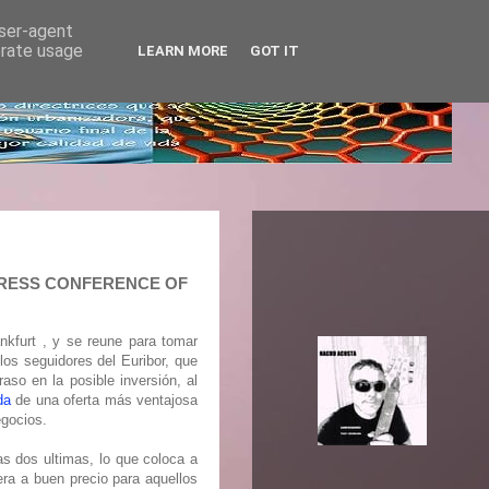
user-agent
erate usage
LEARN MORE
GOT IT
E PRESS CONFERENCE OF
kfurt , y se reune para tomar
os seguidores del Euribor, que
so en la posible inversión, al
eda
de una oferta más ventajosa
egocios.
as dos ultimas, lo que coloca a
era a buen precio para aquellos