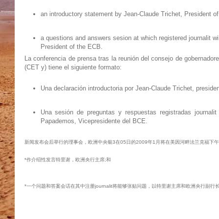
an introductory statement by Jean-Claude Trichet, President o
a questions and answers sesion at which registered journalit 
President of the ECB.
La conferencia de prensa tras la reunión del consejo de gobernadore
(CET y) tiene el siguiente formato:
Una declaración introductoria por Jean-Claude Trichet, preside
Una sesión de preguntas y respuestas registradas journali
Papademos, Vicepresidente del BCE.
新闻发布会后举行的理事会，欧洲中央银3在05日的2009年1月将在美因河畔法兰克福下午
*作介绍性发言特里谢，欧洲央行主席;和
*一个问题和答案会话在其中注册journalit将能够张贴问题，以特里谢主席和欧洲央行副