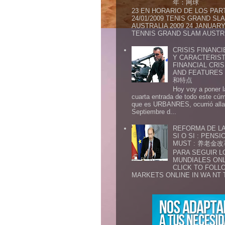
年：网球
23 EN HORARIO DE LOS PAR
24/01/2009 TENIS GRAND SL
AUSTRALIA 2009 24 JANUARY 
TENNIS GRAND SLAM AUSTR.
CRISIS FINANCI
Y CARACTERIST
FINANCIAL CRIS
AND FEATURE
和特点
Hoy voy a poner l
cuarta entrada de todo este cú
que es URBANRES, ocurrió alla 
Septiembre d...
REFORMA DE LA
SI O SI : PENS
MUST : 养老
PARA SEGUIR 
MUNDIALES ONL
CLICK TO FOLL
MARKETS ONLINE IN WA NT 