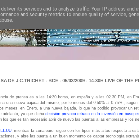
deliver its services and to analyze traffic. Your IP address and 
formance and security metrics to ensure quality of service, gen
abuse.
DE J.C.TRICHET : BCE : 05/03/2009 : 14:30H LIVE OF TH
ncia de prensa es a las 14:30 horas, en españa y a las 02.30 PM, en Fran
una una nueva bajada del mismo, por lo menos del 0.50% al 0.75% , según l
os meses, en Enero, a una nueva bajada, lo que ha podido provocar un retra
te adelanto, ya que dicha
decisión provoca retraso en la inversión en busqu
 los que es tan necesario abrir de nuevo las puertas a las empresas y los n
e EEUU,
mientras la zona euro, sigue con los tipos más altos respecto a est
taciones, y abre las puerta a un buen momento de captar tecnología extranj