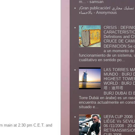
m...
- samsan
¡Gran publicación! شركة تسليك مجاري
بالاحساء
- Anonymous
CRISIS : DEFINI
CARACTERISTICA
Definitions and Ch
CRUCE DE CAMIN
DEFINICION Se de
a un momento de 
funcionamiento de un sistema,
cualitativo en sentido po...
LAS TORRES MA
MUNDO : BURJ D
HIGHEST TOWE
WORLD : BURJ
塔：迪拜塔
BURJ DUBAI El Burj Du
Torre Dubái en árabe) es un ras
encuentra actualmente en const
situado e...
UEFA CUP 2008
LIÉGE Vs SEVIL
 am main at 2:30 pm C.E.T. and
06 /11/2008 : 20
RETRANSMISION 
CUP 2008