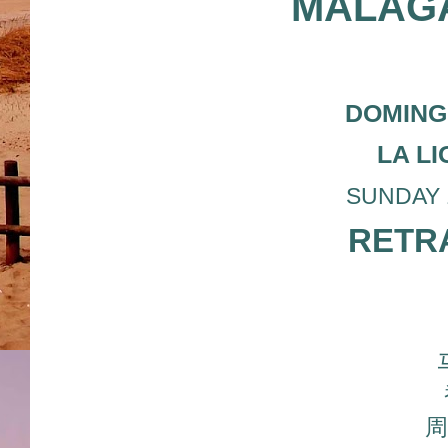
MALAGA
DOMINGO
LA L
SUNDAY 15
RETRA
周