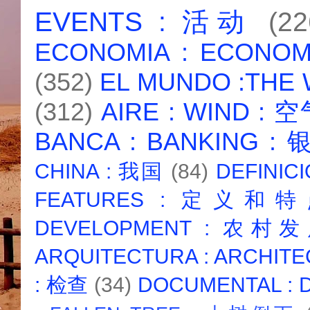
EVENTS : 活动
(22
ECONOMIA : ECONO
(352)
EL MUNDO :THE
(312)
AIRE : WIND : 
BANCA : BANKING :
CHINA : 我国
(84)
DEFINICI
FEATURES : 定义和
DEVELOPMENT : 农村
ARQUITECTURA : ARCHIT
: 检查
(34)
DOCUMENTAL :