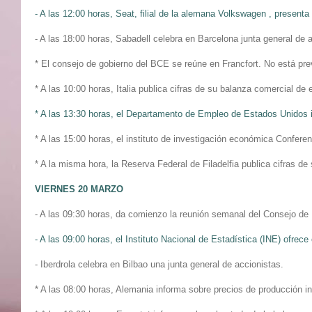
- A las 12:00 horas, Seat, filial de la alemana Volkswagen , presenta
- A las 18:00 horas, Sabadell celebra en Barcelona junta general de 
* El consejo de gobierno del BCE se reúne en Francfort. No está pre
* A las 10:00 horas, Italia publica cifras de su balanza comercial de 
* A las 13:30 horas, el Departamento de Empleo de Estados Unidos 
* A las 15:00 horas, el instituto de investigación económica Confer
* A la misma hora, la Reserva Federal de Filadelfia publica cifras de
VIERNES 20 MARZO
- A las 09:30 horas, da comienzo la reunión semanal del Consejo de 
- A las 09:00 horas, el Instituto Nacional de Estadística (INE) ofrec
- Iberdrola celebra en Bilbao una junta general de accionistas.
* A las 08:00 horas, Alemania informa sobre precios de producción ind