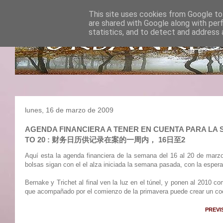
This site uses cookies from Google to 
are shared with Google along with per
statistics, and to detect and address 
lunes, 16 de marzo de 2009
AGENDA FINANCIERA A TENER EN CUENTA PARA LA S
TO 20 : 财务日历供记录在案的一周内， 16日至2
Aquí esta la agenda financiera de la semana del 16 al 20 de marzo
bolsas sigan con el el alza iniciada la semana pasada, con la espe
Bernake y Trichet al final ven la luz en el túnel, y ponen al 2010 c
que acompañado por el comienzo de la primavera puede crear un coc
PREVI