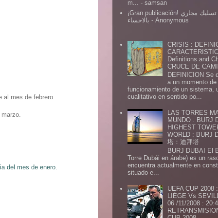
m...
- samsan
¡Gran publicación! شركة تسليك مجاري
بالاحساء
- Anonymous
CRISIS : DEFINI
CARACTERISTICA
Definitions and Ch
CRUCE DE CAMIN
DEFINICION Se de
a un momento de 
funcionamiento de un sistema,
cualitativo en sentido po...
e al mes de febrero.
LAS TORRES MA
e marzo.
MUNDO : BURJ D
HIGHEST TOWE
WORLD : BURJ
塔：迪拜塔
BURJ DUBAI El Burj Du
Torre Dubái en árabe) es un ras
encuentra actualmente en const
ria del mes de enero.
situado e...
UEFA CUP 2008
LIÉGE Vs SEVIL
06 /11/2008 : 20
RETRANSMISION 
CUP 2008