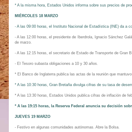
* A la misma hora, Estados Unidos informa sobre sus precios de prod
MIÉRCOLES 18 MARZO
- A las 09:00 horas, el Instituto Nacional de Estadística (INE) da a 
- A las 12:00 horas, el presidente de Iberdrola, Ignacio Sánchez Gal
de marzo.
- A las 12:15 horas, el secretario de Estado de Transporte de Gran 
- El Tesoro subasta obligaciones a 10 y 30 años.
* El Banco de Inglaterra publica las actas de la reunión que mantuv
* A las 10:30 horas, Gran Bretaña divulga cifras de su tasa de desem
* A las 13:30 horas, Estados Unidos publica cifras de inflación de 
* A las 19:15 horas, la Reserva Federal anuncia su decisión sob
JUEVES 19 MARZO
- Festivo en algunas comunidades autónomas. Abre la Bolsa.