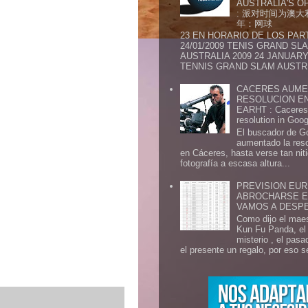
AUSTRALIA'S OP
: 派对时间为澳大
年：网球
23 EN HORARIO DE LOS PAR
24/01/2009 TENIS GRAND SL
AUSTRALIA 2009 24 JANUARY 
TENNIS GRAND SLAM AUSTR.
CACERES AUME
RESOLUCION E
EARHT : Caceres 
resolution in Goo
El buscador de G
aumentado la res
en Cáceres, hasta verse tan ni
fotografía a escasa altura...
PREVISION EURI
ABROCHARSE E
VAMOS A DESP
Como dijo el maes
Kun Fu Panda, el 
misterio , el pasa
el presente un regalo, por eso s