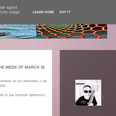
user-agent
erate usage
LEARN MORE
GOT IT
THE WEEK OF MARCH 16
uperando se los mercados y las
bote.
 por lo que inyectan optimismo ,