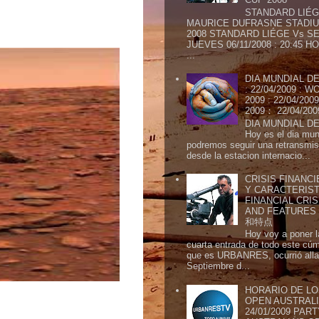
STANDARD LIÉG
MAURICE DUFRASNE STADIU
2008 STANDARD LIÉGE Vs SE
JUEVES 06/11/2008 : 20:45
...
DIA MUNDIAL DE
: 22/04/2009 :
2009 : 22/04/2
2009： 22/04/20
DIA MUNDIAL DE
Hoy es el dia mund
podremos seguir una retransmis
desde la estacion internacio...
CRISIS FINANCI
Y CARACTERIST
FINANCIAL CRIS
AND FEATURE
和特点
Hoy voy a poner l
cuarta entrada de todo este cú
que es URBANRES, ocurrió alla 
Septiembre d...
HORARIO DE LO
OPEN AUSTRALIA
24/01/2009 PAR