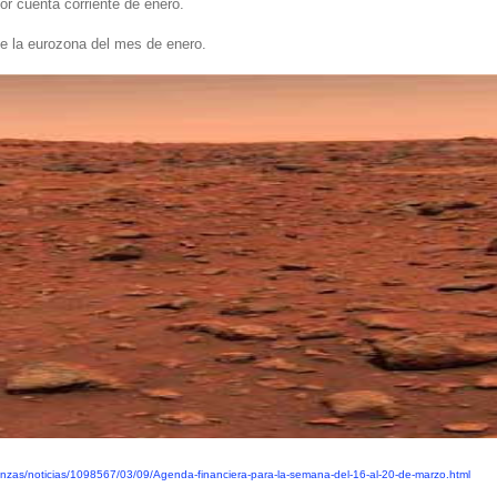
or cuenta corriente de enero.
 de la eurozona del mes de enero.
anzas/noticias/1098567/03/09/Agenda-financiera-para-la-semana-del-16-al-20-de-marzo.html