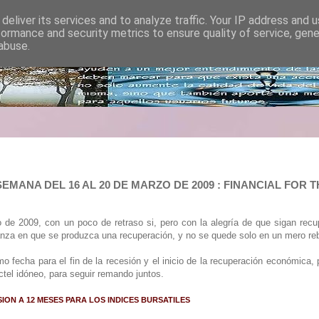
deliver its services and to analyze traffic. Your IP address and 
formance and security metrics to ensure quality of service, gen
abuse.
EMANA DEL 16 AL 20 DE MARZO DE 2009 : FINANCIAL FOR 
 de 2009, con un poco de retraso si, pero con la alegría de que sigan rec
ranza en que se produzca una recuperación, y no se quede solo en un mero re
omo fecha para el fin de la recesión y el inicio de la recuperación económica,
tel idóneo, para seguir remando juntos.
SION A 12 MESES PARA LOS INDICES BURSATILES