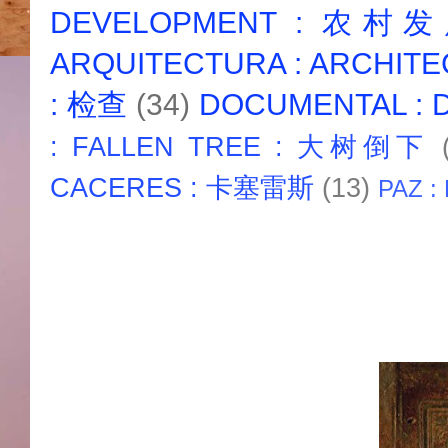
DEVELOPMENT : 农村
ARQUITECTURA : ARCHIT
: 检查
(34)
DOCUMENTAL :
: FALLEN TREE : 大树倒下
CACERES : 卡塞雷斯
(13)
PAZ :