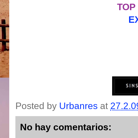
TOP
E
Posted by
Urbanres
at
27.2.0
No hay comentarios: