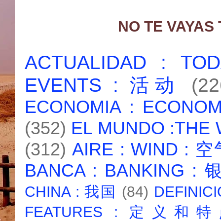
NO TE VAYAS
ACTUALIDAD : T
EVENTS : 活动
(22
ECONOMIA : ECONO
(352)
EL MUNDO :THE
(312)
AIRE : WIND : 
BANCA : BANKING :
CHINA : 我国
(84)
DEFINICI
FEATURES : 定义和