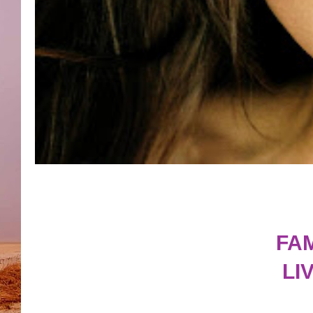
FA
LI