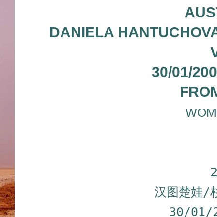
AUS
DANIELA HANTUCHOVA 
30/01/20
FRO
WOME
汉图楚娃/
30/01