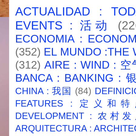
ACTUALIDAD : T
EVENTS : 活动
(22
ECONOMIA : ECONO
(352)
EL MUNDO :THE
(312)
AIRE : WIND : 
BANCA : BANKING :
CHINA : 我国
(84)
DEFINICI
FEATURES : 定义和
DEVELOPMENT : 农村
ARQUITECTURA : ARCHIT