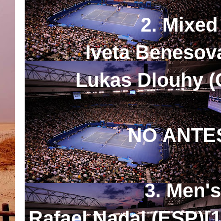
2. Mixed
Iveta Benesova
Lukas Dlouhy (
NO ANTES
3. Men's
Rafael Nadal (ESP)[1