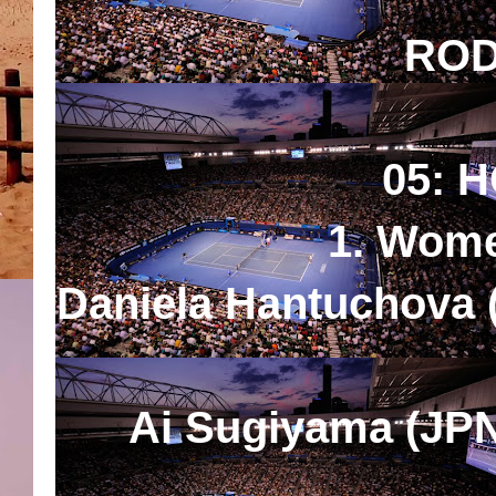
ROD
05: 
1. Wome
Daniela Hantuchova (
Ai Sugiyama (JPN