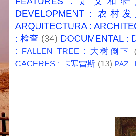
FEATURES : 定义和
DEVELOPMENT : 农村
ARQUITECTURA : ARCHIT
: 检查
(34)
DOCUMENTAL :
: FALLEN TREE : 大树倒下
CACERES : 卡塞雷斯
(13)
PAZ :