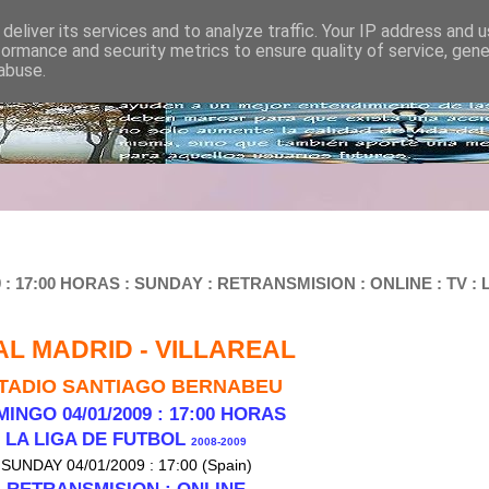
deliver its services and to analyze traffic. Your IP address and 
formance and security metrics to ensure quality of service, gen
abuse.
: 17:00 HORAS : SUNDAY : RETRANSMISION : ONLINE : TV : 
AL MADRID - VILLAREAL
TADIO SANTIAGO BERNABEU
INGO 04/01/200
9 : 17:00 HORAS
LA LIGA DE FUTBOL
2008-2009
SUNDAY 04/01/2009 : 17:00 (Spain)