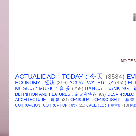
NO TE 
ACTUALIDAD : TODAY : 今天
(3584)
EV
ECONOMY : 经济
(396)
AGUA : WATER : 水
(352)
EL
MUSICA : MUSIC : 音乐
(259)
BANCA : BANKING 
DEFINITION AND FEATURES : 定义和特点
(69)
DESARROLLO
ARCHITECTURE : 建筑
(34)
CENSURA : CENSORSHIP : 检查
CORRUPCION : CORRUPTION : 贪污
(21)
CACERES : 卡塞雷斯
(13)
PAZ