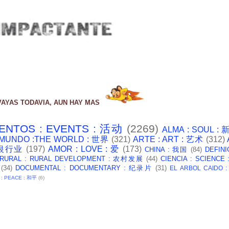
VAYAS TODAVIA, AUN HAY MAS
ENTOS : EVENTS : 活动
(2269)
ALMA : SOUL :
 MUNDO :THE WORLD : 世界
(321)
ARTE : ART : 艺术
(312)
: 银行业
(197)
AMOR : LOVE : 爱
(173)
CHINA : 我国
(84)
DEFINI
 RURAL : RURAL DEVELOPMENT : 农村发展
(44)
CIENCIA : SCIENCE
(34)
DOCUMENTAL : DOCUMENTARY : 纪录片
(31)
EL ARBOL CAIDO 
 : PEACE : 和平
(6)