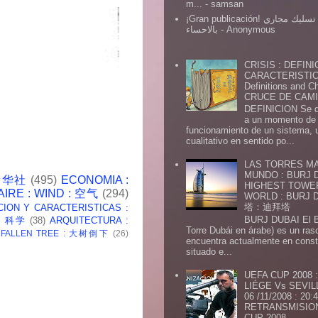
m...
- samsan
¡Gran publicación! شركة تسليك مجاري
بالاحساء
- Anonymous
CRISIS : DEFINI
CARACTERISTICA
Definitions and Ch
CRUCE DE CAMIN
DEFINICION Se de
a un momento de 
funcionamiento de un sistema,
cualitativo en sentido po...
LAS TORRES MA
MUNDO : BURJ D
 新华社
(495)
ECONOMIA :
HIGHEST TOWE
AIRE : WIND : 空气
(294)
WORLD : BURJ
塔：迪拜塔
CION Y CARACTERISTICAS :
BURJ DUBAI El Burj Du
 : 科学
(38)
ARQUITECTURA :
Torre Dubái en árabe) es un ras
: FALLEN TREE : 大树倒下
(26)
encuentra actualmente en const
situado e...
UEFA CUP 2008
LIÉGE Vs SEVIL
06 /11/2008 : 20
RETRANSMISION 
CUP 2008