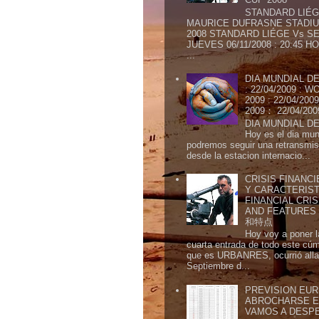
STANDARD LIÉG
MAURICE DUFRASNE STADIU
2008 STANDARD LIÉGE Vs SE
JUEVES 06/11/2008 : 20:45
...
DIA MUNDIAL DE
: 22/04/2009 :
2009 : 22/04/2
2009： 22/04/20
DIA MUNDIAL DE
Hoy es el dia mund
podremos seguir una retransmis
desde la estacion internacio...
CRISIS FINANCI
Y CARACTERIST
FINANCIAL CRIS
AND FEATURE
和特点
Hoy voy a poner l
cuarta entrada de todo este cú
que es URBANRES, ocurrió alla 
Septiembre d...
PREVISION EURI
ABROCHARSE E
VAMOS A DESP