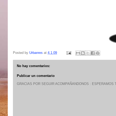
Posted by
Urbanres
at
4.1.09
No hay comentarios:
Publicar un comentario
GRACIAS POR SEGUIR ACOMPAÑANDONOS : ESPERAMOS T