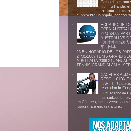
Como dijo el maes
Kun Fu Panda, el 
misterio , el pasa
el presente un regalo, por eso s
HORARIO DE LO
OPEN AUSTRALIA
24/01/2009 PAR
AUSTRALIA'S OP
: 派对时间为澳大
年：网球
23 EN HORARIO DE LOS PAR
24/01/2009 TENIS GRAND SL
AUSTRALIA 2009 24 JANUARY 
TENNIS GRAND SLAM AUSTR.
CACERES AUME
RESOLUCION E
EARHT : Caceres 
resolution in Goo
El buscador de G
aumentado la res
en Cáceres, hasta verse tan ni
fotografía a escasa altura...