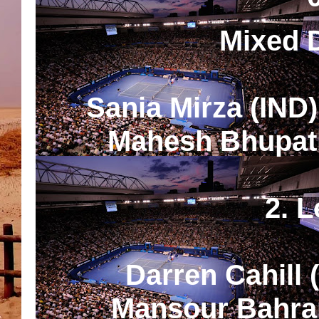
Mixed 
Sania Mirza (IND
Mahesh Bhupath
2. 
Darren Cahill 
Mansour Bahrami