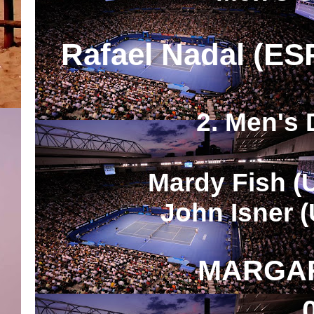
Rafael Nadal (ESP
2. Men's 
Mardy Fish (
John Isner 
MARGAR