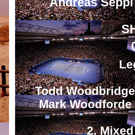
Andreas Seppi 
S
Le
Todd Woodbridge 
Mark Woodforde 
2. Mixed