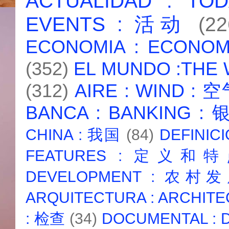
ACTUALIDAD : T
EVENTS : 活动
(22
ECONOMIA : ECONO
(352)
EL MUNDO :THE
(312)
AIRE : WIND : 
BANCA : BANKING :
CHINA : 我国
(84)
DEFINICI
FEATURES : 定义和
DEVELOPMENT : 农村
ARQUITECTURA : ARCHIT
: 检查
(34)
DOCUMENTAL :