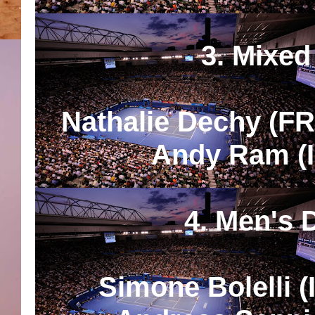
3. Mixed
Nathalie Dechy (FR
Andy Ram (I
4. Men's 
Simone Bolelli (