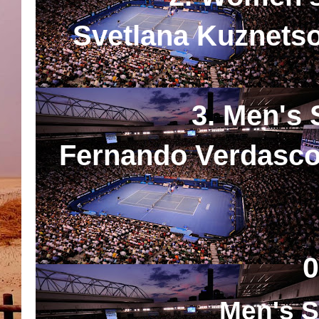
Svetlana Kuznetso
3. Men's 
Fernando Verdasco 
Men's S