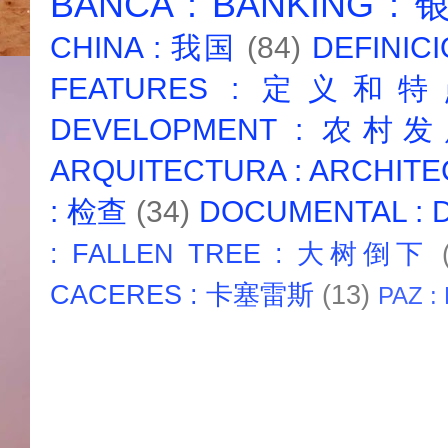
BANCA : BANKING :
CHINA : 我国
(84)
DEFINICI
FEATURES : 定义和
DEVELOPMENT : 农村
ARQUITECTURA : ARCHIT
: 检查
(34)
DOCUMENTAL :
: FALLEN TREE : 大树倒下
CACERES : 卡塞雷斯
(13)
PAZ :