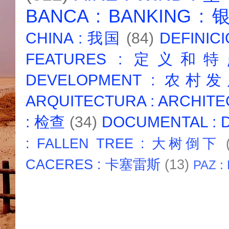
BANCA : BANKING :
CHINA : 我国
(84)
DEFINICI
FEATURES : 定义和
DEVELOPMENT : 农村
ARQUITECTURA : ARCHIT
: 检查
(34)
DOCUMENTAL :
: FALLEN TREE : 大树倒下
CACERES : 卡塞雷斯
(13)
PAZ :