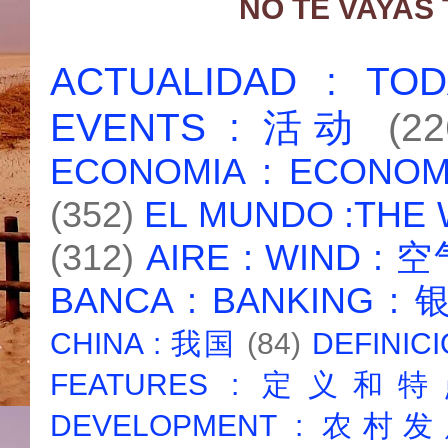
NO TE VAYAS
ACTUALIDAD : T
EVENTS : 活动
(22
ECONOMIA : ECONO
(352)
EL MUNDO :THE
(312)
AIRE : WIND : 
BANCA : BANKING :
CHINA : 我国
(84)
DEFINICI
FEATURES : 定义和
DEVELOPMENT : 农村