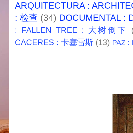
ARQUITECTURA : ARCHIT
: 检查
(34)
DOCUMENTAL :
: FALLEN TREE : 大树倒下
CACERES : 卡塞雷斯
(13)
PAZ :