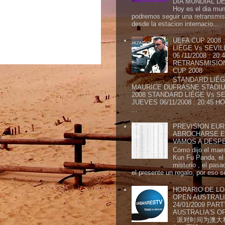
DIA MUNDIAL DE
Hoy es el dia mund
podremos seguir una retransmis
desde la estacion internacio...
UEFA CUP 2008
LIÉGE Vs SEVIL
06 /11/2008 : 20
RETRANSMISION 
CUP 2008
STANDARD LIÉG
MAURICE DUFRASNE STADIU
2008 STANDARD LIÉGE Vs SE
JUEVES 06/11/2008 : 20:45
...
PREVISION EURI
ABROCHARSE E
VAMOS A DESP
Como dijo el maes
Kun Fu Panda, el 
misterio , el pasa
el presente un regalo, por eso s
HORARIO DE LO
OPEN AUSTRALIA
24/01/2009 PAR
AUSTRALIA'S OP
: 派对时间为澳大