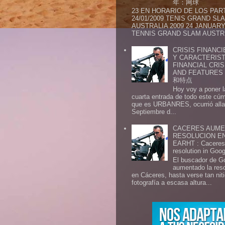
年：网球
23 EN HORARIO DE LOS PAR
24/01/2009 TENIS GRAND SL
AUSTRALIA 2009 24 JANUARY 
TENNIS GRAND SLAM AUSTR.
CRISIS FINANCI
Y CARACTERIST
FINANCIAL CRIS
AND FEATURE
和特点
Hoy voy a poner l
cuarta entrada de todo este cú
que es URBANRES, ocurrió alla 
Septiembre d...
CACERES AUME
RESOLUCION E
EARHT : Caceres 
resolution in Goo
El buscador de G
aumentado la res
en Cáceres, hasta verse tan ni
fotografía a escasa altura...