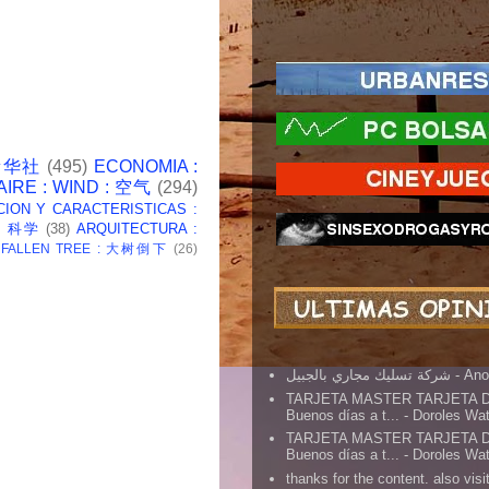
 新华社
(495)
ECONOMIA :
AIRE : WIND : 空气
(294)
CION Y CARACTERISTICAS :
 : 科学
(38)
ARQUITECTURA :
: FALLEN TREE : 大树倒下
(26)
شركة تسليك مجاري بالجبيل
- An
TARJETA MASTER TARJETA 
Buenos días a t...
- Doroles Wa
TARJETA MASTER TARJETA 
Buenos días a t...
- Doroles Wa
thanks for the content. also visit