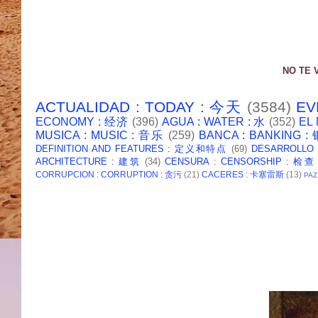
NO TE 
ACTUALIDAD : TODAY : 今天
(3584)
EV
ECONOMY : 经济
(396)
AGUA : WATER : 水
(352)
EL
MUSICA : MUSIC : 音乐
(259)
BANCA : BANKING 
DEFINITION AND FEATURES : 定义和特点
(69)
DESARROLLO
ARCHITECTURE : 建筑
(34)
CENSURA : CENSORSHIP : 检查
CORRUPCION : CORRUPTION : 贪污
(21)
CACERES : 卡塞雷斯
(13)
PAZ