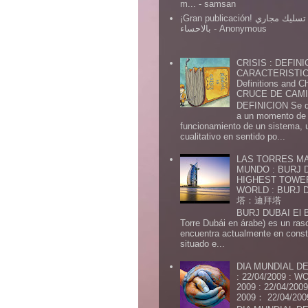
m...
- samsan
¡Gran publicación! شركة تسليك مجاري
بالاحساء
- Anonymous
CRISIS : DEFINI
CARACTERISTICA
Definitions and Ch
CRUCE DE CAMIN
DEFINICION Se de
a un momento de 
funcionamiento de un sistema,
cualitativo en sentido po...
LAS TORRES MA
MUNDO : BURJ D
HIGHEST TOWE
WORLD : BURJ
塔：迪拜塔
BURJ DUBAI El Burj Du
Torre Dubái en árabe) es un ras
encuentra actualmente en const
situado e...
DIA MUNDIAL DE
: 22/04/2009 :
2009 : 22/04/2
2009： 22/04/20