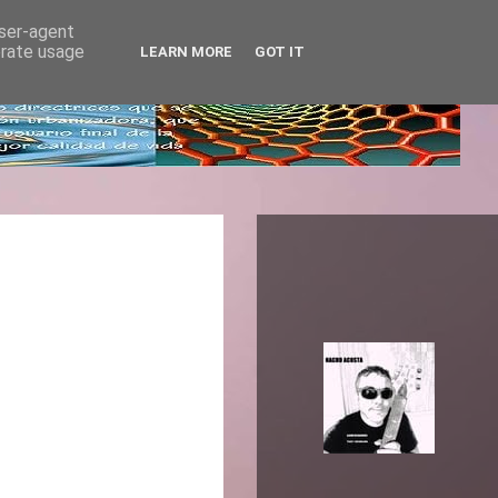
user-agent
erate usage
LEARN MORE
GOT IT