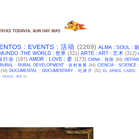
VAYAS TODAVIA, AUN HAY MAS
ENTOS : EVENTS : 活动
(2269)
ALMA : SOUL :
 MUNDO :THE WORLD : 世界
(321)
ARTE : ART : 艺术
(312)
: 银行业
(197)
AMOR : LOVE : 爱
(173)
CHINA : 我国
(84)
DEFINI
 RURAL : RURAL DEVELOPMENT : 农村发展
(44)
CIENCIA : SCIENCE
(34)
DOCUMENTAL : DOCUMENTARY : 纪录片
(31)
EL ARBOL CAIDO 
 : PEACE : 和平
(6)