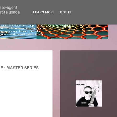
user-agent
erate usage
LEARN MORE
GOT IT
INE : MASTER SERIES