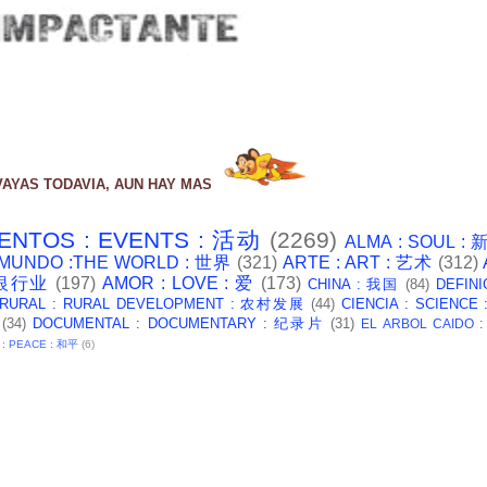
VAYAS TODAVIA, AUN HAY MAS
ENTOS : EVENTS : 活动
(2269)
ALMA : SOUL :
 MUNDO :THE WORLD : 世界
(321)
ARTE : ART : 艺术
(312)
: 银行业
(197)
AMOR : LOVE : 爱
(173)
CHINA : 我国
(84)
DEFINI
 RURAL : RURAL DEVELOPMENT : 农村发展
(44)
CIENCIA : SCIENCE
(34)
DOCUMENTAL : DOCUMENTARY : 纪录片
(31)
EL ARBOL CAIDO 
 : PEACE : 和平
(6)