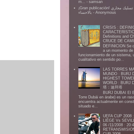
m...
- samsan
¡Gran publicación! شركة تسليك مجاري
بالاحساء
- Anonymous
CRISIS : DEFINI
CARACTERISTICA
Definitions and Ch
CRUCE DE CAMIN
DEFINICION Se de
a un momento de 
funcionamiento de un sistema,
cualitativo en sentido po...
LAS TORRES MA
MUNDO : BURJ D
HIGHEST TOWE
WORLD : BURJ
塔：迪拜塔
BURJ DUBAI El Burj Du
Torre Dubái en árabe) es un ras
encuentra actualmente en const
situado e...
UEFA CUP 2008
LIÉGE Vs SEVIL
06 /11/2008 : 20
RETRANSMISION 
CUP 2008