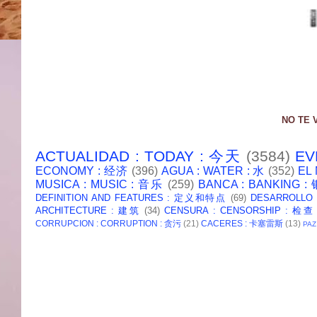
NO TE 
ACTUALIDAD : TODAY : 今天
(3584)
EV
ECONOMY : 经济
(396)
AGUA : WATER : 水
(352)
EL
MUSICA : MUSIC : 音乐
(259)
BANCA : BANKING 
DEFINITION AND FEATURES : 定义和特点
(69)
DESARROLLO
ARCHITECTURE : 建筑
(34)
CENSURA : CENSORSHIP : 检查
CORRUPCION : CORRUPTION : 贪污
(21)
CACERES : 卡塞雷斯
(13)
PAZ