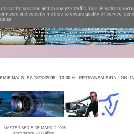
deliver its services and to analyze traffic. Your IP address and 
formance and security metrics to ensure quality of service, gen
abuse.
MIFINALS :SA 18/10/2008 : 13:30 H : RETRANSMISION : ONL
MASTER SERIE DE MADRID 2008
मास्टर श्रृंखला 2008 मैड्रिड: