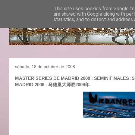
This site uses cookies from Google to 
are shared with Google along with per
statistics, and to detect and address 
sábado, 18 de octubre de 2008
MASTER SERIES DE MADRID 2008 : SEMINIFINALES :SE
MADRID 2008 : 马德里大师赛2008年