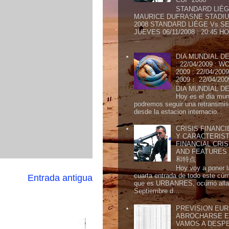
STANDARD LIÉG
MAURICE DUFRASNE STADIU
2008 STANDARD LIÉGE Vs SE
JUEVES 06/11/2008 : 20:45
...
DIA MUNDIAL DE
: 22/04/2009 :
2009 : 22/04/2
2009： 22/04/20
DIA MUNDIAL DE
Hoy es el dia mund
podremos seguir una retransmis
desde la estacion internacio...
CRISIS FINANCI
Y CARACTERIST
FINANCIAL CRIS
AND FEATURE
和特点
Hoy voy a poner l
cuarta entrada de todo este cú
Entrada antigua
que es URBANRES, ocurrió alla 
Septiembre d...
PREVISION EURI
ABROCHARSE E
VAMOS A DESP