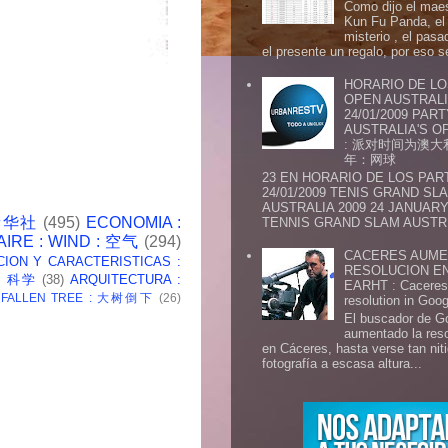
Como dijo el maes
Kun Fu Panda, el 
misterio , el pasa
el presente un regalo, por eso s
HORARIO DE LO
OPEN AUSTRALIA
24/01/2009 PAR
AUSTRALIA'S OP
: 派对时间为澳大
年：网球
23 EN HORARIO DE LOS PAR
24/01/2009 TENIS GRAND SL
AUSTRALIA 2009 24 JANUARY 
 新华社
(495)
ECONOMIA :
TENNIS GRAND SLAM AUSTR.
AIRE : WIND : 空气
(294)
CACERES AUME
CION Y CARACTERISTICAS :
RESOLUCION E
 : 科学
(38)
ARQUITECTURA :
EARHT : Caceres 
: FALLEN TREE : 大树倒下
(26)
resolution in Goo
El buscador de G
aumentado la res
en Cáceres, hasta verse tan ni
fotografía a escasa altura...