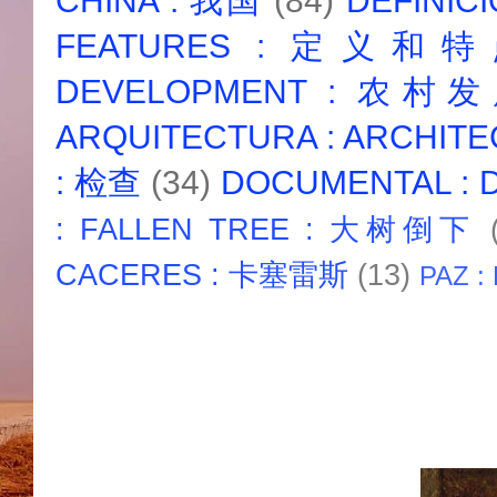
CHINA : 我国
(84)
DEFINICI
FEATURES : 定义和
DEVELOPMENT : 农村
ARQUITECTURA : ARCHIT
: 检查
(34)
DOCUMENTAL :
: FALLEN TREE : 大树倒下
CACERES : 卡塞雷斯
(13)
PAZ :