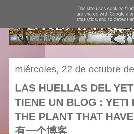
This site uses cookies from
are shared with Google alo
statistics, and to detect a
miércoles, 22 de octubre d
LAS HUELLAS DEL YET
TIENE UN BLOG : YETI
THE PLANT THAT H
有一个博客