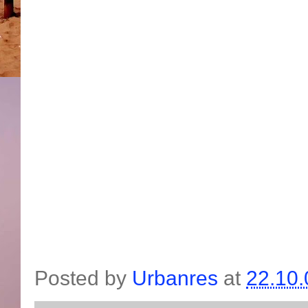
Posted by
Urbanres
at
22.10.