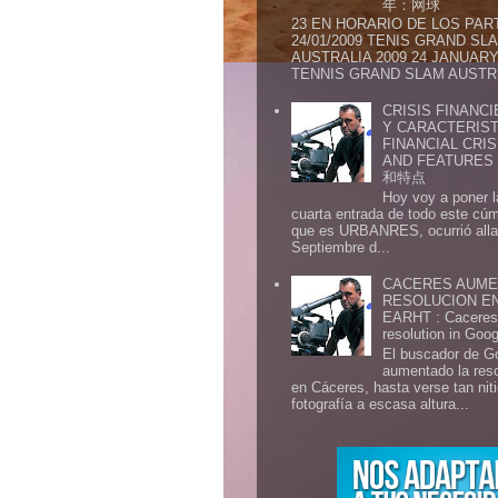
年：网球
23 EN HORARIO DE LOS PAR
24/01/2009 TENIS GRAND SL
AUSTRALIA 2009 24 JANUARY 
TENNIS GRAND SLAM AUSTR.
CRISIS FINANCI
Y CARACTERIST
FINANCIAL CRIS
AND FEATURE
和特点
Hoy voy a poner l
cuarta entrada de todo este cú
que es URBANRES, ocurrió alla 
Septiembre d...
CACERES AUME
RESOLUCION E
EARHT : Caceres 
resolution in Goo
El buscador de G
aumentado la res
en Cáceres, hasta verse tan ni
fotografía a escasa altura...