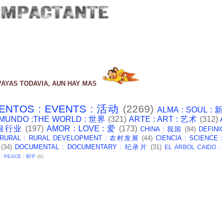
VAYAS TODAVIA, AUN HAY MAS
ENTOS : EVENTS : 活动
(2269)
ALMA : SOUL :
 MUNDO :THE WORLD : 世界
(321)
ARTE : ART : 艺术
(312)
: 银行业
(197)
AMOR : LOVE : 爱
(173)
CHINA : 我国
(84)
DEFINI
 RURAL : RURAL DEVELOPMENT : 农村发展
(44)
CIENCIA : SCIENCE
(34)
DOCUMENTAL : DOCUMENTARY : 纪录片
(31)
EL ARBOL CAIDO 
 : PEACE : 和平
(6)