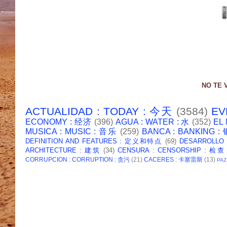
NO TE 
ACTUALIDAD : TODAY : 今天
(3584)
EV
ECONOMY : 经济
(396)
AGUA : WATER : 水
(352)
EL
MUSICA : MUSIC : 音乐
(259)
BANCA : BANKING 
DEFINITION AND FEATURES : 定义和特点
(69)
DESARROLLO
ARCHITECTURE : 建筑
(34)
CENSURA : CENSORSHIP : 检查
CORRUPCION : CORRUPTION : 贪污
(21)
CACERES : 卡塞雷斯
(13)
PAZ