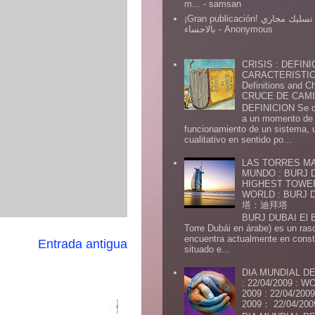
m...
- samsan
¡Gran publicación! شركة تسليك مجاري
بالاحساء
- Anonymous
CRISIS : DEFINI
CARACTERISTICA
Definitions and Ch
CRUCE DE CAMIN
DEFINICION Se de
a un momento de 
funcionamiento de un sistema,
cualitativo en sentido po...
LAS TORRES MA
MUNDO : BURJ D
HIGHEST TOWE
WORLD : BURJ
塔：迪拜塔
BURJ DUBAI El Burj Du
Torre Dubái en árabe) es un ras
encuentra actualmente en const
Entrada antigua
situado e...
DIA MUNDIAL DE
: 22/04/2009 :
2009 : 22/04/2
2009： 22/04/20