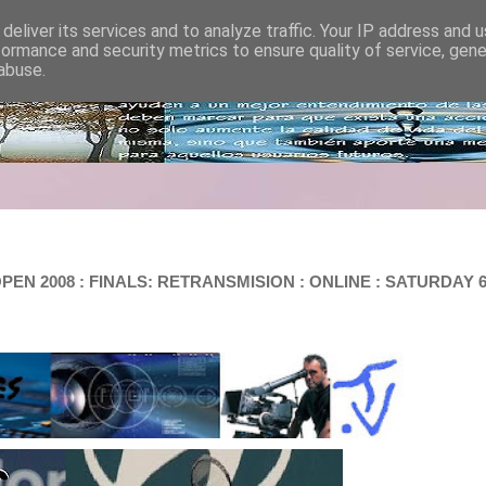
deliver its services and to analyze traffic. Your IP address and 
formance and security metrics to ensure quality of service, gen
abuse.
OPEN 2008 : FINALS: RETRANSMISION : ONLINE : SATURDAY 