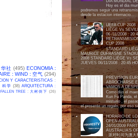
DIA MUNDIAL DE
Hoy es el dia mund
podremos seguir una retransmis
desde la estacion internacio...
UEFA CUP 2008
LIÉGE Vs SEVIL
06 /11/2008 : 20
RETRANSMISION 
CUP 2008
STANDARD LIÉG
MAURICE DUFRASNE STADIU
2008 STANDARD LIÉGE Vs SE
JUEVES 06/11/2008 : 20:45
...
 新华社
(495)
ECONOMIA :
AIRE : WIND : 空气
(294)
PREVISION EURI
CION Y CARACTERISTICAS :
ABROCHARSE E
 : 科学
(38)
ARQUITECTURA :
VAMOS A DESP
: FALLEN TREE : 大树倒下
(26)
Como dijo el maes
Kun Fu Panda, el 
misterio , el pasa
el presente un regalo, por eso s
HORARIO DE LO
OPEN AUSTRALIA
24/01/2009 PAR
AUSTRALIA'S OP
: 派对时间为澳大