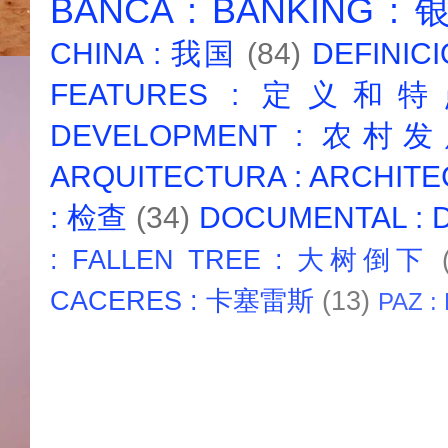
BANCA : BANKING :
CHINA : 我国
(84)
DEFINICI
FEATURES : 定义和
DEVELOPMENT : 农村
ARQUITECTURA : ARCHIT
: 检查
(34)
DOCUMENTAL :
: FALLEN TREE : 大树倒下
CACERES : 卡塞雷斯
(13)
PAZ :