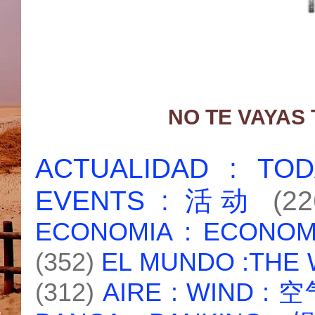
NO TE VAYAS
ACTUALIDAD : T
EVENTS : 活动
(22
ECONOMIA : ECONO
(352)
EL MUNDO :THE
(312)
AIRE : WIND : 