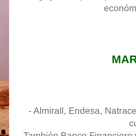
económi
MAR
- Almirall, Endesa, Natrace
c
- También Banco Financiero y