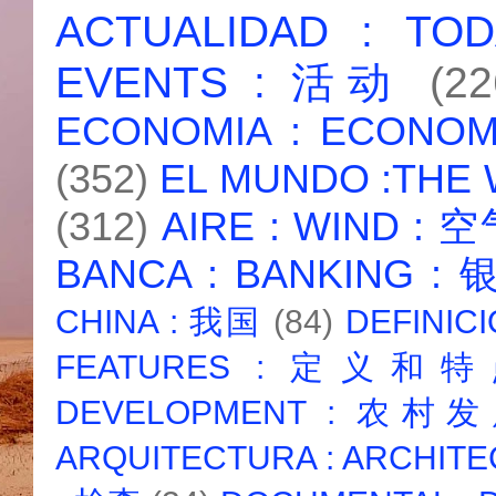
ACTUALIDAD : T
EVENTS : 活动
(22
ECONOMIA : ECONO
(352)
EL MUNDO :THE
(312)
AIRE : WIND : 
BANCA : BANKING :
CHINA : 我国
(84)
DEFINICI
FEATURES : 定义和
DEVELOPMENT : 农村
ARQUITECTURA : ARCHIT