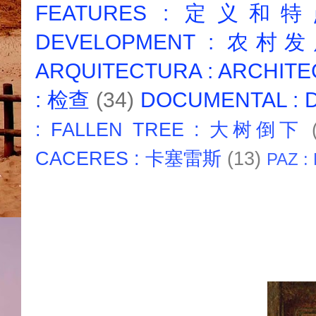
FEATURES : 定义和
DEVELOPMENT : 农村
ARQUITECTURA : ARCHIT
: 检查
(34)
DOCUMENTAL :
: FALLEN TREE : 大树倒下
CACERES : 卡塞雷斯
(13)
PAZ :