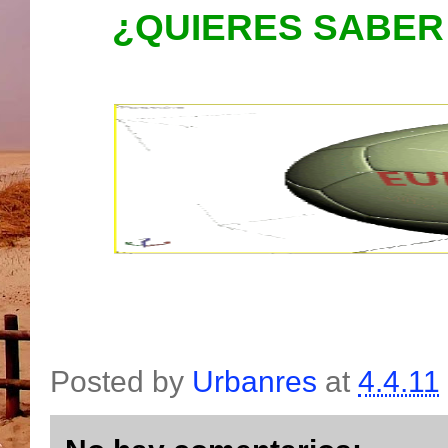
¿QUIERES SABER
Posted by
Urbanres
at
4.4.11