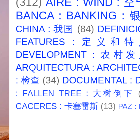
(312)
AIRE : WIND : 
BANCA : BANKING :
CHINA : 我国
(84)
DEFINICI
FEATURES : 定义和
DEVELOPMENT : 农村
ARQUITECTURA : ARCHIT
: 检查
(34)
DOCUMENTAL :
: FALLEN TREE : 大树倒下
CACERES : 卡塞雷斯
(13)
PAZ :