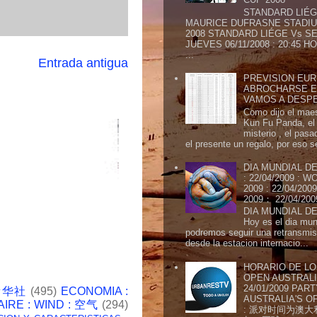
STANDARD LIÉG
MAURICE DUFRASNE STADIU
2008 STANDARD LIÉGE Vs SE
JUEVES 06/11/2008 : 20:45
...
Entrada antigua
PREVISION EURI
ABROCHARSE E
VAMOS A DESP
Como dijo el maes
Kun Fu Panda, el 
misterio , el pasa
el presente un regalo, por eso s
DIA MUNDIAL DE
: 22/04/2009 :
2009 : 22/04/2
2009： 22/04/20
DIA MUNDIAL DE
Hoy es el dia mund
podremos seguir una retransmis
desde la estacion internacio...
HORARIO DE LO
OPEN AUSTRALIA
24/01/2009 PAR
 新华社
(495)
ECONOMIA :
AUSTRALIA'S OP
AIRE : WIND : 空气
(294)
: 派对时间为澳大