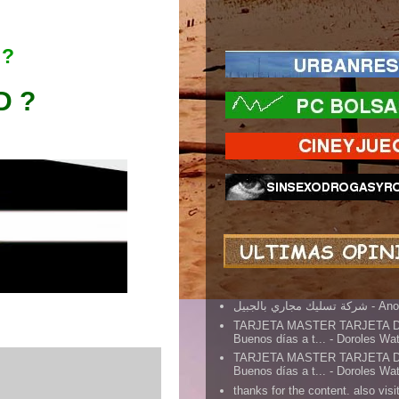
 ?
D ?
شركة تسليك مجاري بالجبيل
- An
TARJETA MASTER TARJETA 
Buenos días a t...
- Doroles Wa
TARJETA MASTER TARJETA 
Buenos días a t...
- Doroles Wa
thanks for the content. also visit