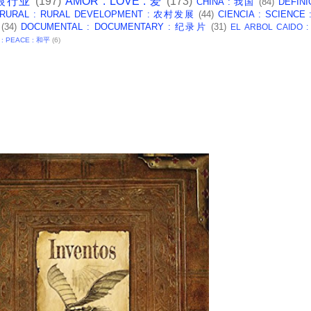
: 银行业
(197)
AMOR : LOVE : 爱
(173)
CHINA : 我国
(84)
DEFINI
 RURAL : RURAL DEVELOPMENT : 农村发展
(44)
CIENCIA : SCIENCE
(34)
DOCUMENTAL : DOCUMENTARY : 纪录片
(31)
EL ARBOL CAIDO 
 : PEACE : 和平
(6)