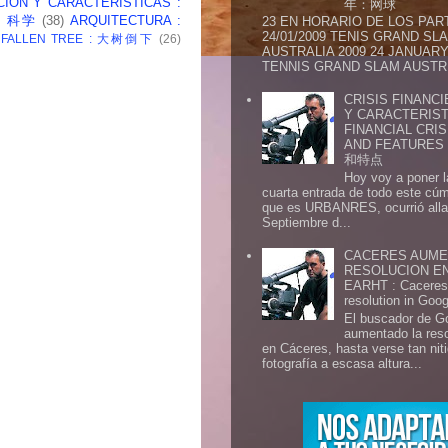
CION Y CARACTERISTICAS :
年：网球
 : 科学
(38)
ARQUITECTURA :
23 EN HORARIO DE LOS PAR
24/01/2009 TENIS GRAND SL
: FALLEN TREE : 大树倒下
(26)
AUSTRALIA 2009 24 JANUARY 
TENNIS GRAND SLAM AUSTR.
CRISIS FINANCI
Y CARACTERIST
FINANCIAL CRIS
AND FEATURE
和特点
Hoy voy a poner l
cuarta entrada de todo este cú
que es URBANRES, ocurrió alla 
Septiembre d...
CACERES AUME
RESOLUCION E
EARHT : Caceres 
resolution in Goo
El buscador de G
aumentado la res
en Cáceres, hasta verse tan ni
fotografía a escasa altura...