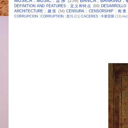
MUSICA : MUSIC : 音乐
(259)
BANCA : BANKING 
DEFINITION AND FEATURES : 定义和特点
(69)
DESARROLLO
ARCHITECTURE : 建筑
(34)
CENSURA : CENSORSHIP : 检查
CORRUPCION : CORRUPTION : 贪污
(21)
CACERES : 卡塞雷斯
(13)
PAZ