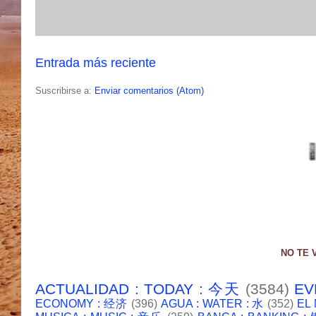
Entrada más reciente
Suscribirse a:
Enviar comentarios (Atom)
NO TE 
ACTUALIDAD : TODAY : 今天
(3584)
EV
ECONOMY : 经济
(396)
AGUA : WATER : 水
(352)
EL