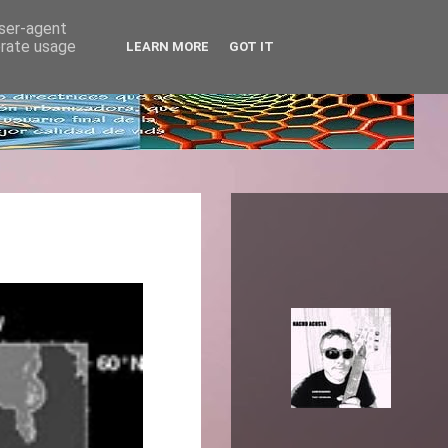
user-agent
erate usage
LEARN MORE
GOT IT