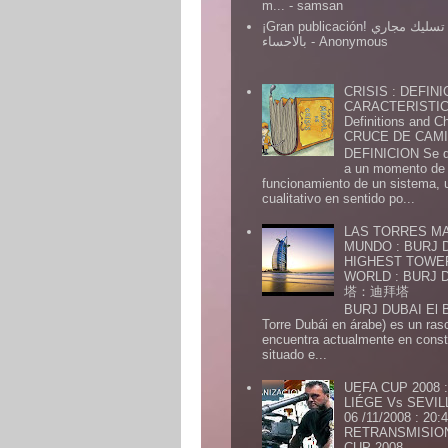
m...
- samsan
¡Gran publicación! شركة تسليك مجاري
بالاحساء
- Anonymous
CRISIS : DEFINI
CARACTERISTICA
Definitions and Ch
CRUCE DE CAMIN
DEFINICION Se de
a un momento de 
funcionamiento de un sistema,
cualitativo en sentido po...
LAS TORRES MA
MUNDO : BURJ D
HIGHEST TOWE
WORLD : BURJ
塔：迪拜塔
BURJ DUBAI El Burj Du
Torre Dubái en árabe) es un ras
encuentra actualmente en const
situado e...
UEFA CUP 2008
LIÉGE Vs SEVIL
06 /11/2008 : 20
RETRANSMISION 
CUP 2008