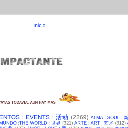
Inicio
VAYAS TODAVIA, AUN HAY MAS
ENTOS : EVENTS : 活动
(2269)
ALMA : SOUL :
 MUNDO :THE WORLD : 世界
(321)
ARTE : ART : 艺术
(312)