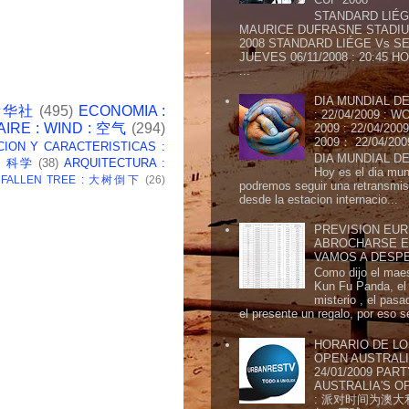
STANDARD LIÉG
MAURICE DUFRASNE STADIU
2008 STANDARD LIÉGE Vs SE
JUEVES 06/11/2008 : 20:45
...
DIA MUNDIAL DE
 新华社
(495)
ECONOMIA :
: 22/04/2009 :
AIRE : WIND : 空气
(294)
2009 : 22/04/2
2009： 22/04/20
CION Y CARACTERISTICAS :
DIA MUNDIAL DE
 : 科学
(38)
ARQUITECTURA :
Hoy es el dia mund
: FALLEN TREE : 大树倒下
(26)
podremos seguir una retransmis
desde la estacion internacio...
PREVISION EURI
ABROCHARSE E
VAMOS A DESP
Como dijo el maes
Kun Fu Panda, el 
misterio , el pasa
el presente un regalo, por eso s
HORARIO DE LO
OPEN AUSTRALIA
24/01/2009 PAR
AUSTRALIA'S OP
: 派对时间为澳大