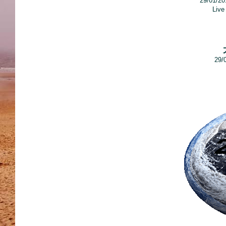
29/01/2
Live
29