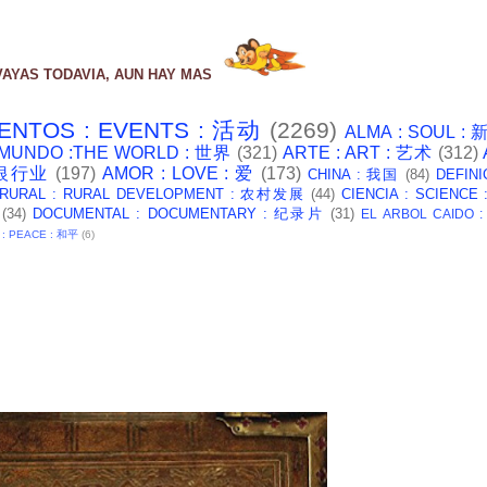
VAYAS TODAVIA, AUN HAY MAS
ENTOS : EVENTS : 活动
(2269)
ALMA : SOUL :
 MUNDO :THE WORLD : 世界
(321)
ARTE : ART : 艺术
(312)
: 银行业
(197)
AMOR : LOVE : 爱
(173)
CHINA : 我国
(84)
DEFINI
 RURAL : RURAL DEVELOPMENT : 农村发展
(44)
CIENCIA : SCIENCE
(34)
DOCUMENTAL : DOCUMENTARY : 纪录片
(31)
EL ARBOL CAIDO 
 : PEACE : 和平
(6)