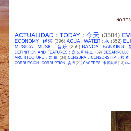
NO TE 
ACTUALIDAD : TODAY : 今天
(3584)
EV
ECONOMY : 经济
(396)
AGUA : WATER : 水
(352)
EL
MUSICA : MUSIC : 音乐
(259)
BANCA : BANKING 
DEFINITION AND FEATURES : 定义和特点
(69)
DESARROLLO
ARCHITECTURE : 建筑
(34)
CENSURA : CENSORSHIP : 检查
CORRUPCION : CORRUPTION : 贪污
(21)
CACERES : 卡塞雷斯
(13)
PAZ