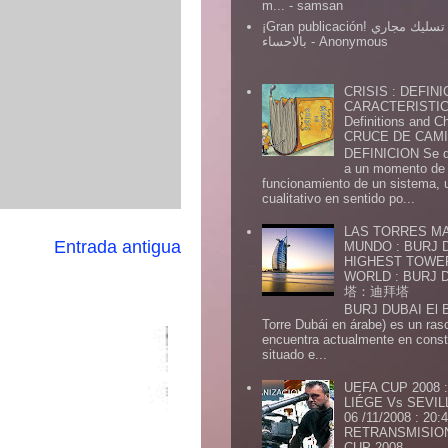
m...
- samsan
¡Gran publicación! شركة تسليك مجاري
بالاحساء
- Anonymous
CRISIS : DEFINI
CARACTERISTICA
Definitions and Ch
CRUCE DE CAMIN
DEFINICION Se de
a un momento de 
funcionamiento de un sistema,
cualitativo en sentido po...
LAS TORRES MA
Entrada antigua
MUNDO : BURJ D
HIGHEST TOWE
WORLD : BURJ
塔：迪拜塔
BURJ DUBAI El Burj Du
Torre Dubái en árabe) es un ras
encuentra actualmente en const
situado e...
UEFA CUP 2008
LIÉGE Vs SEVIL
06 /11/2008 : 20
RETRANSMISION 
CUP 2008