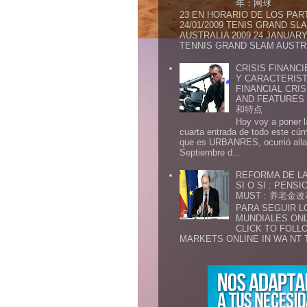
年：网球
23 EN HORARIO DE LOS PAR
24/01/2009 TENIS GRAND SL
AUSTRALIA 2009 24 JANUARY 
TENNIS GRAND SLAM AUSTR.
CRISIS FINANCI
Y CARACTERIST
FINANCIAL CRIS
AND FEATURE
和特点
Hoy voy a poner l
cuarta entrada de todo este cú
que es URBANRES, ocurrió alla 
Septiembre d...
REFORMA DE LA
SI O SI : PENS
MUST : 养老
PARA SEGUIR 
MUNDIALES ONL
CLICK TO FOLL
MARKETS ONLINE IN WA NT 