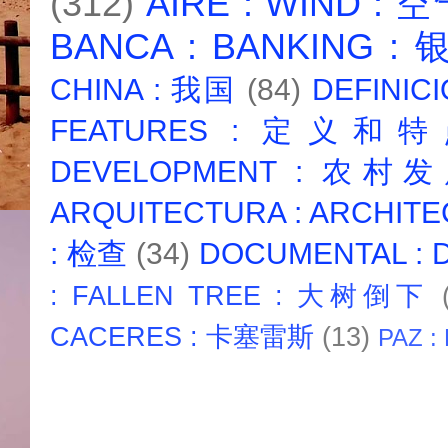
(312)
AIRE : WIND : 
BANCA : BANKING :
CHINA : 我国
(84)
DEFINICI
FEATURES : 定义和
DEVELOPMENT : 农村
ARQUITECTURA : ARCHIT
: 检查
(34)
DOCUMENTAL :
: FALLEN TREE : 大树倒下
CACERES : 卡塞雷斯
(13)
PAZ :