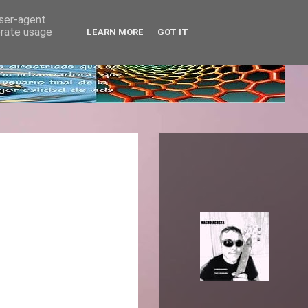
user-agent
erate usage
LEARN MORE
GOT IT