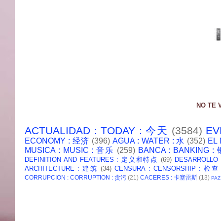
NO TE 
ACTUALIDAD : TODAY : 今天
(3584)
EV
ECONOMY : 经济
(396)
AGUA : WATER : 水
(352)
EL
MUSICA : MUSIC : 音乐
(259)
BANCA : BANKING 
DEFINITION AND FEATURES : 定义和特点
(69)
DESARROLLO
ARCHITECTURE : 建筑
(34)
CENSURA : CENSORSHIP : 检查
CORRUPCION : CORRUPTION : 贪污
(21)
CACERES : 卡塞雷斯
(13)
PAZ