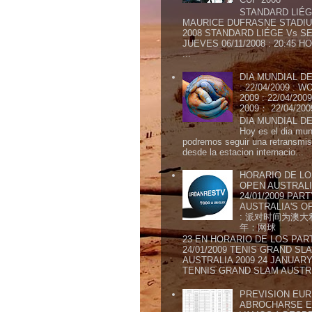
STANDARD LIÉG
MAURICE DUFRASNE STADIU
2008 STANDARD LIÉGE Vs SE
JUEVES 06/11/2008 : 20:45
...
DIA MUNDIAL DE
: 22/04/2009 :
2009 : 22/04/2
2009： 22/04/20
DIA MUNDIAL DE
Hoy es el dia mund
podremos seguir una retransmis
desde la estacion internacio...
HORARIO DE LO
OPEN AUSTRALIA
24/01/2009 PAR
AUSTRALIA'S OP
: 派对时间为澳大
年：网球
23 EN HORARIO DE LOS PAR
24/01/2009 TENIS GRAND SL
AUSTRALIA 2009 24 JANUARY 
TENNIS GRAND SLAM AUSTR.
PREVISION EURI
ABROCHARSE E