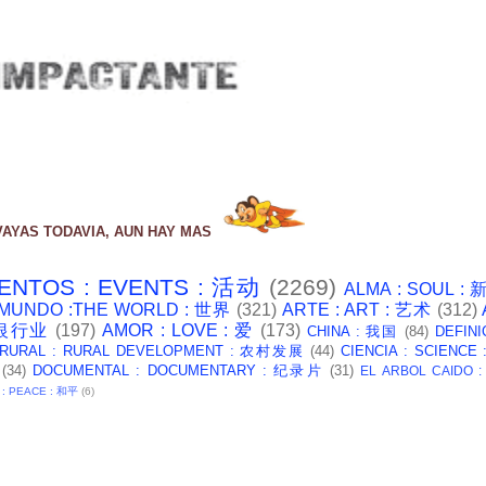
VAYAS TODAVIA, AUN HAY MAS
ENTOS : EVENTS : 活动
(2269)
ALMA : SOUL :
 MUNDO :THE WORLD : 世界
(321)
ARTE : ART : 艺术
(312)
: 银行业
(197)
AMOR : LOVE : 爱
(173)
CHINA : 我国
(84)
DEFINI
 RURAL : RURAL DEVELOPMENT : 农村发展
(44)
CIENCIA : SCIENCE
(34)
DOCUMENTAL : DOCUMENTARY : 纪录片
(31)
EL ARBOL CAIDO 
 : PEACE : 和平
(6)