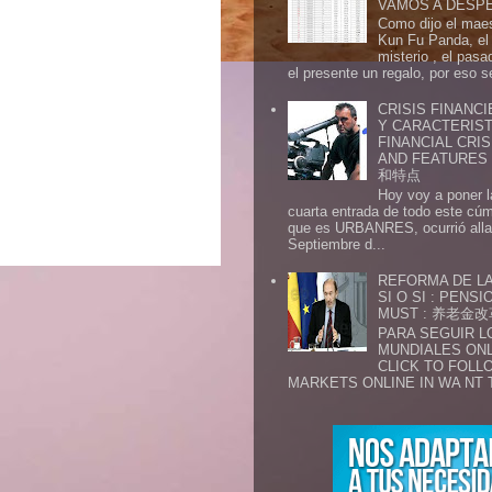
VAMOS A DESP
Como dijo el maes
Kun Fu Panda, el 
misterio , el pasa
el presente un regalo, por eso s
CRISIS FINANCI
Y CARACTERIST
FINANCIAL CRIS
AND FEATURE
和特点
Hoy voy a poner l
cuarta entrada de todo este cú
que es URBANRES, ocurrió alla 
Septiembre d...
REFORMA DE LA
SI O SI : PENS
MUST : 养老
PARA SEGUIR 
MUNDIALES ONL
CLICK TO FOLL
MARKETS ONLINE IN WA NT 