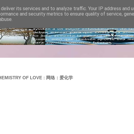
deliver its services and to analyze traffic. Your IP address and 
formance and security metrics to ensure quality of service, gen
abuse.
 CHEMISTRY OF LOVE : 网络：爱化学