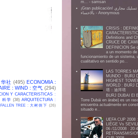
m...
- samsan
¡Gran publicación! شركة تسليك مجاري
بالاحساء
- Anonymous
CRISIS : DEFINI
CARACTERISTICA
Definitions and Ch
CRUCE DE CAMIN
DEFINICION Se de
a un momento de 
funcionamiento de un sistema,
cualitativo en sentido po...
LAS TORRES MA
MUNDO : BURJ D
HIGHEST TOWE
 新华社
(495)
ECONOMIA :
WORLD : BURJ
AIRE : WIND : 空气
(294)
塔：迪拜塔
CION Y CARACTERISTICAS :
BURJ DUBAI El Burj Du
 : 科学
(38)
ARQUITECTURA :
Torre Dubái en árabe) es un ras
encuentra actualmente en const
: FALLEN TREE : 大树倒下
(26)
situado e...
UEFA CUP 2008
LIÉGE Vs SEVIL
06 /11/2008 : 20
RETRANSMISION 
CUP 2008