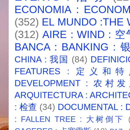
ECONOMIA : ECONO
(352)
EL MUNDO :THE
(312)
AIRE : WIND : 
BANCA : BANKING :
CHINA : 我国
(84)
DEFINICI
FEATURES : 定义和
DEVELOPMENT : 农村
ARQUITECTURA : ARCHIT
: 检查
(34)
DOCUMENTAL :
: FALLEN TREE : 大树倒下