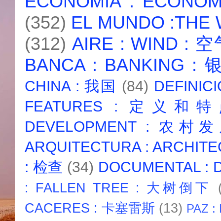
ECONOMIA : ECONO
(352)
EL MUNDO :THE
(312)
AIRE : WIND : 
BANCA : BANKING :
CHINA : 我国
(84)
DEFINICI
FEATURES : 定义和
DEVELOPMENT : 农村
ARQUITECTURA : ARCHIT
: 检查
(34)
DOCUMENTAL :
: FALLEN TREE : 大树倒下
CACERES : 卡塞雷斯
(13)
PAZ :